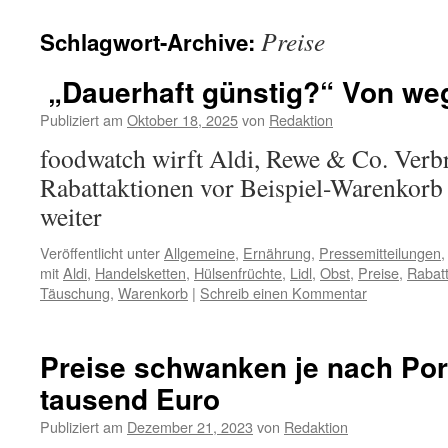
Preise
Schlagwort-Archive:
„Dauerhaft günstig?“ Von we
Publiziert am
Oktober 18, 2025
von
Redaktion
foodwatch wirft Aldi, Rewe & Co. Verb
Rabattaktionen vor Beispiel-Warenkorb z
weiter
Veröffentlicht unter
Allgemeine
,
Ernährung
,
Pressemitteilungen
mit
Aldi
,
Handelsketten
,
Hülsenfrüchte
,
Lidl
,
Obst
,
Preise
,
Rabat
Täuschung
,
Warenkorb
|
Schreib einen Kommentar
Preise schwanken je nach Por
tausend Euro
Publiziert am
Dezember 21, 2023
von
Redaktion