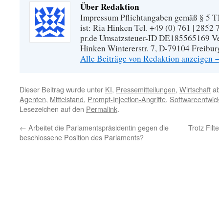
Über Redaktion
Impressum Pflichtangaben gemäß § 5 TM
ist: Ria Hinken Tel. +49 (0) 761 | 2852
pr.de Umsatzsteuer-ID DE185565169 Vera
Hinken Wintererstr. 7, D-79104 Freibur
Alle Beiträge von Redaktion anzeigen
Dieser Beitrag wurde unter
KI
,
Pressemitteilungen
,
Wirtschaft
ab
Agenten
,
Mittelstand
,
Prompt-Injection-Angriffe
,
Softwareentwic
Lesezeichen auf den
Permalink
.
←
Arbeitet die Parlamentspräsidentin gegen die
Trotz Filt
beschlossene Position des Parlaments?