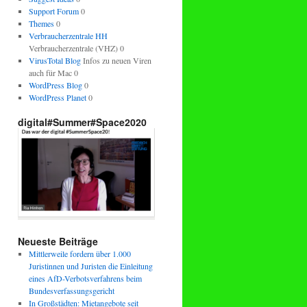
Support Forum
0
Themes
0
Verbraucherzentrale HH
Verbraucherzentrale (VHZ) 0
VirusTotal Blog
Infos zu neuen Viren
auch für Mac 0
WordPress Blog
0
WordPress Planet
0
digital#Summer#Space2020
Neueste Beiträge
Mittlerweile fordern über 1.000
Juristinnen und Juristen die Einleitung
eines AfD-Verbotsverfahrens beim
Bundesverfassungsgericht
In Großstädten: Mietangebote seit