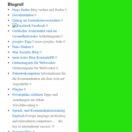
regeln.
Blogroll
blogs finden
Blog suchen und finden 0
Documentation
0
Eintrag im Journalistenverzeichnis
0
Facebook
0
Gefälschte Arzneimittel sind ein
Gesundheitsrisiko
Artikelmagazin 0
google+ Page
Unsere google+ Seite 0
Hans Hinken
0
Mac Security-Blog
0
mein erstes Blog KonzeptePR
0
Onlinemagazin für Webworker
Onlinemagazin für Webworker 0
Patientenkompetenz
Informationen für
die Kommunikation mit dem Arzt auf
Augenhöhe 0
Plugins
0
Privatsphäre schützen
Tipps und
Anleitungen zur eMail-
Verschlüsselung 0
Sprach- und Kommunikationstraining
Englisch
Foreign language proficiency
and intercultural competence – the
key to international success! 0
Suggest Ideas
0