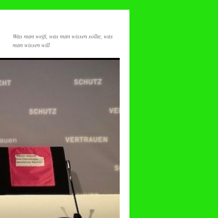
Was man weiß, was man wissen sollte, was
man wissen will