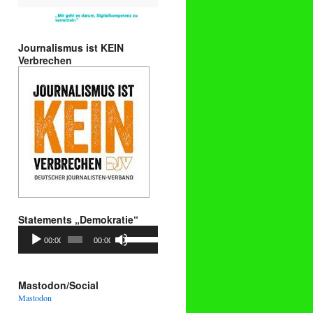
Journalismus ist KEIN
Verbrechen
Statements „Demokratie“
Audio-
Pfeiltasten
00:00
00:00
Player
Hoch/Runter
benutzen,
um
die
Mastodon/Social
Lautstärke
Mastodon
zu