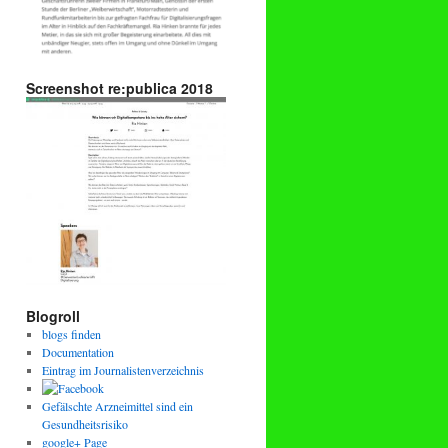
Screenshot re:publica 2018
Blogroll
blogs finden
Documentation
Eintrag im Journalistenverzeichnis
Gefälschte Arzneimittel sind ein
Gesundheitsrisiko
google+ Page