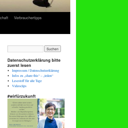
chaft
Verbrauchertipps
Datenschutzerklärung bitte
zuerst lesen
Impressum / Datenschutzerklärung
Infos zu „share this“ – „teilen“
Lesestoff für alle Tage
Videoclips
#wirfürzukunft