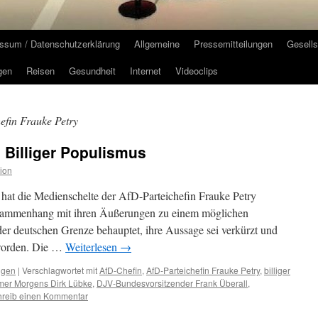
ssum / Datenschutzerklärung
Allgemeine
Pressemitteilungen
Gesells
gen
Reisen
Gesundheit
Internet
Videoclips
efin Frauke Petry
 Billiger Populismus
ion
hat die Medienschelte der AfD-Parteichefin Frauke Petry
usammenhang mit ihren Äußerungen zu einem möglichen
der deutschen Grenze behauptet, ihre Aussage sei verkürzt und
worden. Die …
Weiterlesen
→
ngen
|
Verschlagwortet mit
AfD-Chefin
,
AfD-Parteichefin Frauke Petry
,
billiger
mer Morgens Dirk Lübke
,
DJV-Bundesvorsitzender Frank Überall
,
hreib einen Kommentar