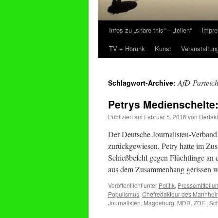
Infos zu „share this“ – „teilen“
Impre
Zum
TV + Hörunk
Kunst
Veranstaltun
Inhalt
springen
AfD-Parteich
Schlagwort-Archive:
Petrys Medienschelte:
Publiziert am
Februar 5, 2016
von
Redakt
Der Deutsche Journalisten-Verband 
zurückgewiesen. Petry hatte im Z
Schießbefehl gegen Flüchtlinge an 
aus dem Zusammenhang gerissen 
Veröffentlicht unter
Politik
,
Pressemitteilu
Populismus
,
Chefredakteur des Mannhei
Journalisten
,
Magdeburg
,
MDR
,
ZDF
|
Sc