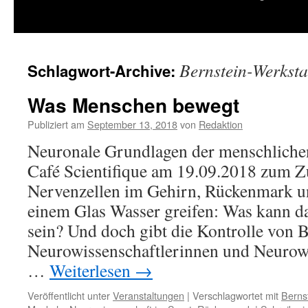
springen
Bernstein-Werksta
Schlagwort-Archive:
Was Menschen bewegt
Publiziert am
September 13, 2018
von
Redaktion
Neuronale Grundlagen der menschliche
Café Scientifique am 19.09.2018 zum 
Nervenzellen im Gehirn, Rückenmark 
einem Glas Wasser greifen: Was kann da
sein? Und doch gibt die Kontrolle von
Neurowissenschaftlerinnen und Neurowi
…
Weiterlesen
→
Veröffentlicht unter
Veranstaltungen
|
Verschlagwortet mit
Berns