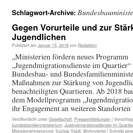
Bundesbauminist
Schlagwort-Archive:
Gegen Vorurteile und zur Stä
Jugendlichen
Publiziert am
Januar 15, 2018
von
Redaktion
„Ministerien fördern neues Programm
„Jugendmigrationsdienste im Quartier“ 
Bundesbau- und Bundesfamilienminist
Maßnahmen zur Stärkung von Jugendlich
benachteiligten Quartieren. Ab 2018 ba
dem Modellprogramm „Jugendmigration
ihr Engagement an weiteren Standorte
Veröffentlicht unter
Gesellschaft
,
Pressemitteilungen
|
Verschlag
bundesfamilienministerium
,
Jugendmigrationsdienste im Quartie
Migrationshintergrund
,
Soziale Stadt
,
Wohnviertel
|
Schreib ein