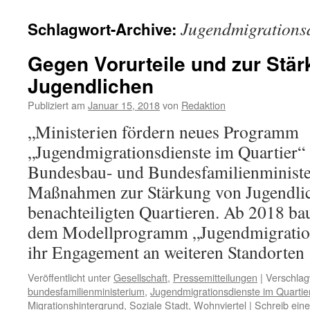
Jugendmigrationsd
Schlagwort-Archive:
Gegen Vorurteile und zur Stä
Jugendlichen
Publiziert am
Januar 15, 2018
von
Redaktion
„Ministerien fördern neues Programm
„Jugendmigrationsdienste im Quartier“ 
Bundesbau- und Bundesfamilienminist
Maßnahmen zur Stärkung von Jugendlich
benachteiligten Quartieren. Ab 2018 ba
dem Modellprogramm „Jugendmigration
ihr Engagement an weiteren Standorte
Veröffentlicht unter
Gesellschaft
,
Pressemitteilungen
|
Verschlag
bundesfamilienministerium
,
Jugendmigrationsdienste im Quartie
Migrationshintergrund
,
Soziale Stadt
,
Wohnviertel
|
Schreib ein