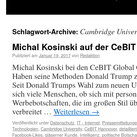
springen
Cambridge Univer
Schlagwort-Archive:
Michal Kosinski auf der CeBIT
Publiziert am
Januar 19, 2017
von
Redaktion
Michal Kosinski bei den CeBIT Global
Haben seine Methoden Donald Trump z
Seit Donald Trumps Wahl zum neuen US
sich viele Menschen, ob sich mit person
Werbebotschaften, die im großen Stil ü
verbreitet …
Weiterlesen
→
Veröffentlicht unter
Datenschutz
,
IT - Internet
,
Pressemitteilung
Technologien
,
Cambridge University
,
CeBIT Hannover
,
detaillie
Facebook-Likes
,
gläserner Kunde
,
Intelligenz
,
politische Botscha