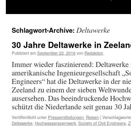
springen
Deltawerke
Schlagwort-Archive:
30 Jahre Deltawerke in Zeelan
Publiziert am
September 22, 2016
von
Redaktion
Immer wieder faszinierend: Deltawerke 
amerikanische Ingenieurgesellschaft „So
Engineers“ hat die Deltawerke in der ni
Zeeland zu einem der sieben Weltwund
ausersehen. Das beeindruckende Hochw
schützt die Niederlande seit genau 30 
Veröffentlicht unter
Pressemitteilungen
,
Reisen
|
Verschlagworte
Deltawerke
,
Hochwassersperrwerk
,
Society of Civil Engineers
,
Z