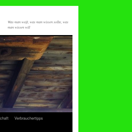
Was man weiß, was man wissen sollte, was
man wissen will
chaft
Verbrauchertipps