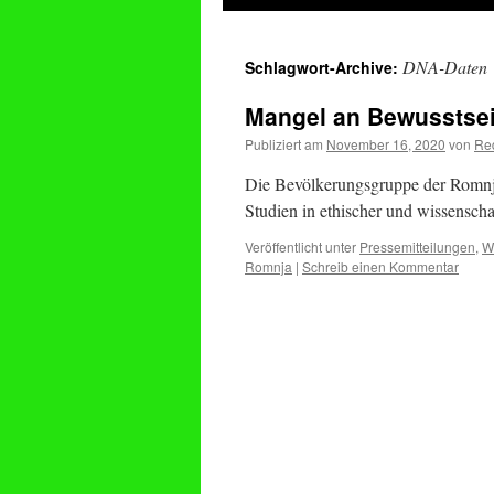
springen
DNA-Daten
Schlagwort-Archive:
Mangel an Bewusstsein
Publiziert am
November 16, 2020
von
Re
Die Bevölkerungsgruppe der Romn
Studien in ethischer und wissensch
Veröffentlicht unter
Pressemitteilungen
,
W
Romnja
|
Schreib einen Kommentar