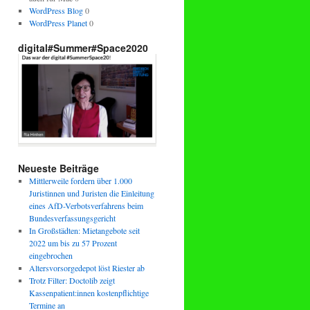
WordPress Blog
0
WordPress Planet
0
digital#Summer#Space2020
Neueste Beiträge
Mittlerweile fordern über 1.000
Juristinnen und Juristen die Einleitung
eines AfD-Verbotsverfahrens beim
Bundesverfassungsgericht
In Großstädten: Mietangebote seit
2022 um bis zu 57 Prozent
eingebrochen
Altersvorsorgedepot löst Riester ab
Trotz Filter: Doctolib zeigt
Kassenpatient:innen kostenpflichtige
Termine an