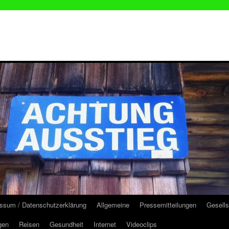
ssum / Datenschutzerklärung
Allgemeine
Pressemitteilungen
Gesells
gen
Reisen
Gesundheit
Internet
Videoclips