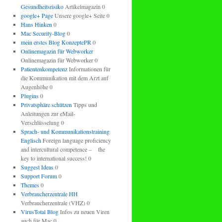
Gesundheitsrisiko
Artikelmagazin 0
google+ Page
Unsere google+ Seite 0
Hans Hinken
0
Mac Security-Blog
0
mein erstes Blog KonzeptePR
0
Onlinemagazin für Webworker
Onlinemagazin für Webworker 0
Patientenkompetenz
Informationen für
die Kommunikation mit dem Arzt auf
Augenhöhe 0
Plugins
0
Privatsphäre schützen
Tipps und
Anleitungen zur eMail-
Verschlüsselung 0
Sprach- und Kommunikationstraining
Englisch
Foreign language proficiency
and intercultural competence – the
key to international success! 0
Suggest Ideas
0
Support Forum
0
Themes
0
Verbraucherzentrale HH
Verbraucherzentrale (VHZ) 0
VirusTotal Blog
Infos zu neuen Viren
auch für Mac 0