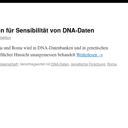
 für Sensibilität von DNA-Daten
daktion
ja und Roma wird in DNA-Datenbanken und in genetischen
aftlicher Hinsicht unangemessen behandelt
Weiterlesen
→
issenschaft
|
Verschlagwortet mit
DNA-Daten
,
genetische Forschung
,
Roma
,