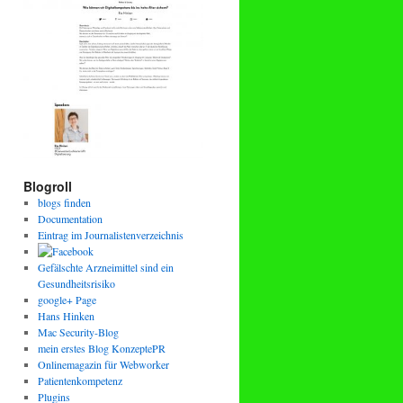
Blogroll
blogs finden
Documentation
Eintrag im Journalistenverzeichnis
Gefälschte Arzneimittel sind ein
Gesundheitsrisiko
google+ Page
Hans Hinken
Mac Security-Blog
mein erstes Blog KonzeptePR
Onlinemagazin für Webworker
Patientenkompetenz
Plugins