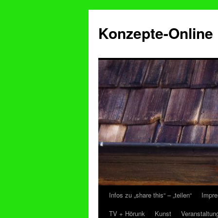
Konzepte-Online
Infos zu „share this“ – „teilen“
Impre
Zum
TV + Hörunk
Kunst
Veranstaltun
Inhalt