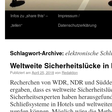
Zum
Infos zu „share this“ –
Impressum /
Inhalt
„teilen“
Datenschutzerklärung
springen
elektronische Schl
Schlagwort-Archive:
Weltweite Sicherheitslücke in
Publiziert am
April 25, 2018
von
Redaktion
Recherchen von WDR, NDR und Süddeu
ergaben, dass es weltweite Sicherheitslü
Sicherheitsexperten haben herausgefund
Schließsysteme in Hotels und weltweite
werden können. Möglich wäre die Meth