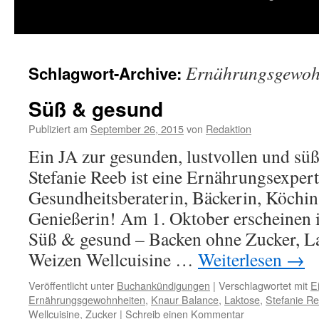
springen
Ernährungsgewoh
Schlagwort-Archive:
Süß & gesund
Publiziert am
September 26, 2015
von
Redaktion
Ein JA zur gesunden, lustvollen und sü
Stefanie Reeb ist eine Ernährungsexpert
Gesundheitsberaterin, Bäckerin, Köchi
Genießerin! Am 1. Oktober erscheinen 
Süß & gesund – Backen ohne Zucker, La
Weizen Wellcuisine …
Weiterlesen
→
Veröffentlicht unter
Buchankündigungen
|
Verschlagwortet mit
E
Ernährungsgewohnheiten
,
Knaur Balance
,
Laktose
,
Stefanie R
Wellcuisine
,
Zucker
|
Schreib einen Kommentar