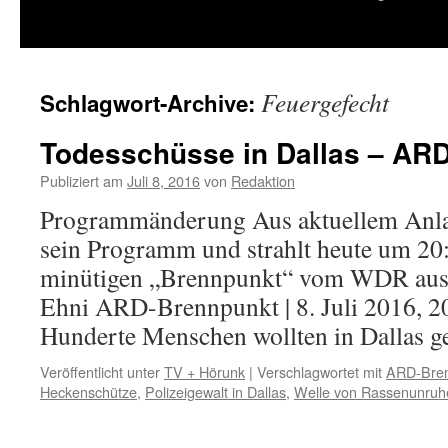
springen
Feuergefecht
Schlagwort-Archive:
Todesschüsse in Dallas – AR
Publiziert am
Juli 8, 2016
von
Redaktion
Programmänderung Aus aktuellem Anlas
sein Programm und strahlt heute um 20
minütigen „Brennpunkt“ vom WDR aus.
Ehni ARD-Brennpunkt | 8. Juli 2016, 20
Hunderte Menschen wollten in Dallas 
Veröffentlicht unter
TV + Hörunk
|
Verschlagwortet mit
ARD-Bre
Heckenschütze
,
Polizeigewalt in Dallas
,
Welle von Rassenunruh