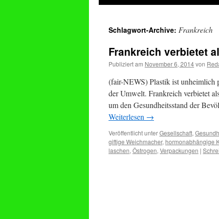
springen
Frankreich
Schlagwort-Archive:
Frankreich verbietet 
Publiziert am
November 6, 2014
von
Reda
(fair-NEWS) Plastik ist unheimlich 
der Umwelt. Frankreich verbietet a
um den Gesundheitsstand der Bevöl
Weiterlesen
→
Veröffentlicht unter
Gesellschaft
,
Gesundh
giftige Weichmacher
,
hormonabhängige K
laschen
,
Östrogen
,
Verpackungen
|
Schre