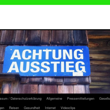
ssum / Datenschutzerklärung
Allgemeine
Pressemitteilungen
Gesells
gen
Reisen
Gesundheit
Internet
Videoclips