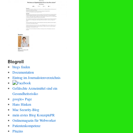
Blogroll
blogs finden
Documentation
Eintrag im Journalistenverzeichnis
Gefälschte Arzneimittel sind ein
Gesundheitsrisiko
google+ Page
Hans Hinken
Mac Security-Blog
mein erstes Blog KonzeptePR
Onlinemagazin für Webworker
Patientenkompetenz
Plugins