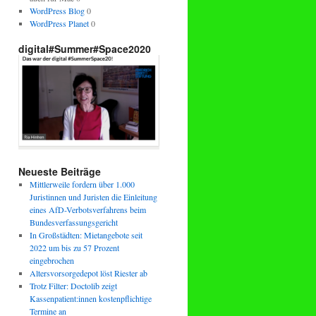
WordPress Blog
0
WordPress Planet
0
digital#Summer#Space2020
Neueste Beiträge
Mittlerweile fordern über 1.000
Juristinnen und Juristen die Einleitung
eines AfD-Verbotsverfahrens beim
Bundesverfassungsgericht
In Großstädten: Mietangebote seit
2022 um bis zu 57 Prozent
eingebrochen
Altersvorsorgedepot löst Riester ab
Trotz Filter: Doctolib zeigt
Kassenpatient:innen kostenpflichtige
Termine an