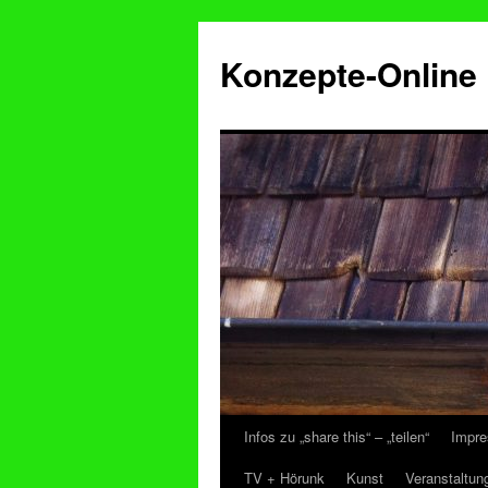
Konzepte-Online
Infos zu „share this“ – „teilen“
Impre
Zum
TV + Hörunk
Kunst
Veranstaltun
Inhalt