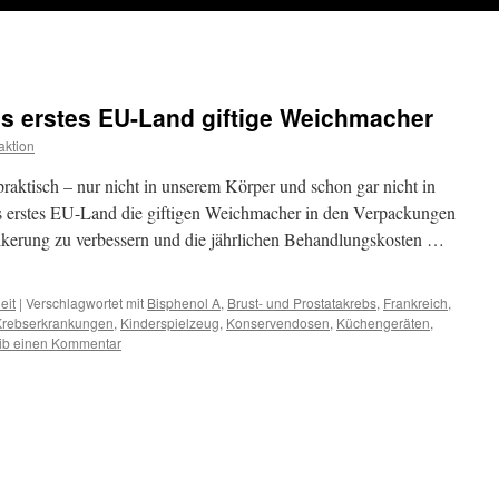
als erstes EU-Land giftige Weichmacher
ktion
praktisch – nur nicht in unserem Körper und schon gar nicht in
ls erstes EU-Land die giftigen Weichmacher in den Verpackungen
kerung zu verbessern und die jährlichen Behandlungskosten …
eit
|
Verschlagwortet mit
Bisphenol A
,
Brust- und Prostatakrebs
,
Frankreich
,
rebserkrankungen
,
Kinderspielzeug
,
Konservendosen
,
Küchengeräten
,
ib einen Kommentar