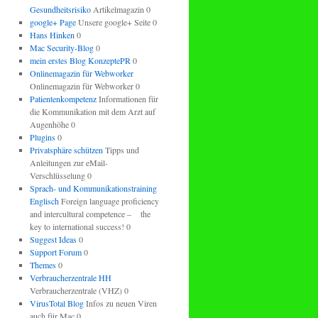
Gesundheitsrisiko
Artikelmagazin 0
google+ Page
Unsere google+ Seite 0
Hans Hinken
0
Mac Security-Blog
0
mein erstes Blog KonzeptePR
0
Onlinemagazin für Webworker
Onlinemagazin für Webworker 0
Patientenkompetenz
Informationen für
die Kommunikation mit dem Arzt auf
Augenhöhe 0
Plugins
0
Privatsphäre schützen
Tipps und
Anleitungen zur eMail-
Verschlüsselung 0
Sprach- und Kommunikationstraining
Englisch
Foreign language proficiency
and intercultural competence – the
key to international success! 0
Suggest Ideas
0
Support Forum
0
Themes
0
Verbraucherzentrale HH
Verbraucherzentrale (VHZ) 0
VirusTotal Blog
Infos zu neuen Viren
auch für Mac 0