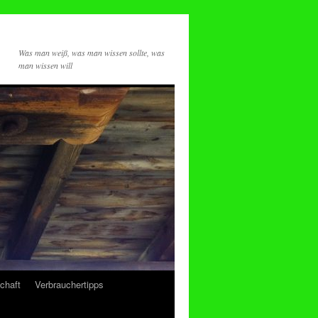
Was man weiß, was man wissen sollte, was
man wissen will
chaft
Verbrauchertipps