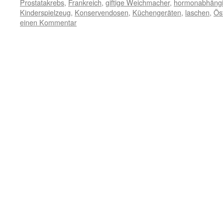
Prostatakrebs
,
Frankreich
,
giftige Weichmacher
,
hormonabhängi
Kinderspielzeug
,
Konservendosen
,
Küchengeräten
,
laschen
,
Ös
einen Kommentar