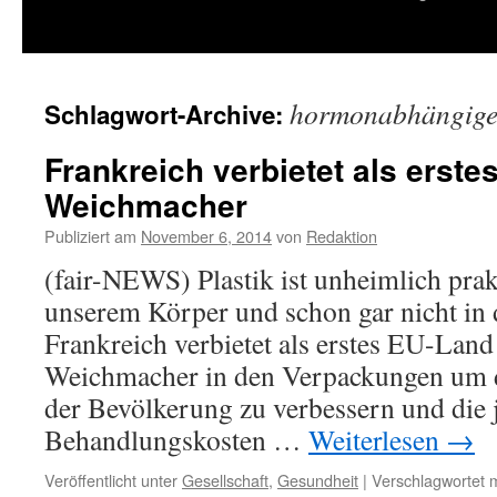
springen
hormonabhängige
Schlagwort-Archive:
Frankreich verbietet als erste
Weichmacher
Publiziert am
November 6, 2014
von
Redaktion
(fair-NEWS) Plastik ist unheimlich prakt
unserem Körper und schon gar nicht in
Frankreich verbietet als erstes EU-Land 
Weichmacher in den Verpackungen um 
der Bevölkerung zu verbessern und die 
Behandlungskosten …
Weiterlesen
→
Veröffentlicht unter
Gesellschaft
,
Gesundheit
|
Verschlagwortet m