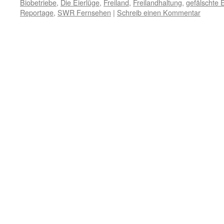
Biobetriebe
,
Die Eierlüge
,
Freiland
,
Freilandhaltung
,
gefälschte E
Reportage
,
SWR Fernsehen
|
Schreib einen Kommentar