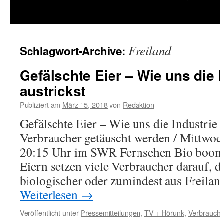
springen
Freiland
Schlagwort-Archive:
Gefälschte Eier – Wie uns die 
austrickst
Publiziert am
März 15, 2018
von
Redaktion
Gefälschte Eier – Wie uns die Industrie
Verbraucher getäuscht werden / Mittwo
20:15 Uhr im SWR Fernsehen Bio boom
Eiern setzen viele Verbraucher darauf, d
biologischer oder zumindest aus Frei
Weiterlesen
→
Veröffentlicht unter
Pressemitteilungen
,
TV + Hörunk
,
Verbrauch