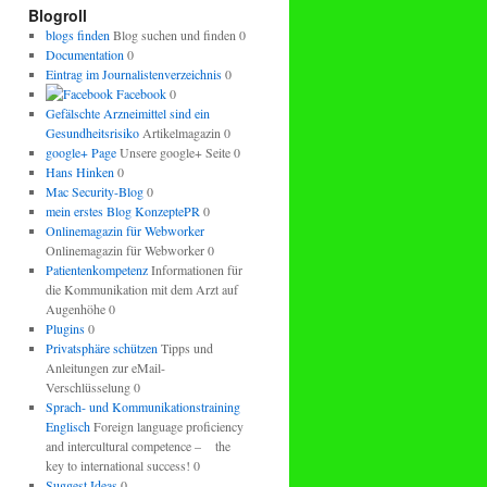
regeln.
Blogroll
blogs finden
Blog suchen und finden 0
Documentation
0
Eintrag im Journalistenverzeichnis
0
Facebook
0
Gefälschte Arzneimittel sind ein
Gesundheitsrisiko
Artikelmagazin 0
google+ Page
Unsere google+ Seite 0
Hans Hinken
0
Mac Security-Blog
0
mein erstes Blog KonzeptePR
0
Onlinemagazin für Webworker
Onlinemagazin für Webworker 0
Patientenkompetenz
Informationen für
die Kommunikation mit dem Arzt auf
Augenhöhe 0
Plugins
0
Privatsphäre schützen
Tipps und
Anleitungen zur eMail-
Verschlüsselung 0
Sprach- und Kommunikationstraining
Englisch
Foreign language proficiency
and intercultural competence – the
key to international success! 0
Suggest Ideas
0