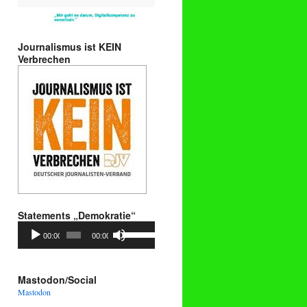
Journalismus ist KEIN
Verbrechen
Statements „Demokratie“
Audio-
Pfeiltasten
00:00
00:00
Player
Hoch/Runter
benutzen,
um
die
Mastodon/Social
Lautstärke
Mastodon
zu