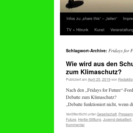
Infos zu „share this“ – „teilen“
Impre
Zum
TV + Hörunk
Kunst
Veranstaltun
Inhalt
springen
Fridays for 
Schlagwort-Archive:
Wie wird aus den Schu
zum Klimaschutz?
Publiziert am
April 25, 2019
von
Redaktio
Nach den „Fridays for Future“-Ford
Debatte zum Klimaschutz?
„Debatte funktioniert nicht, wenn d
Veröffentlicht unter
Gesellschaft
,
Pressemi
Future
,
Hertie-Stiftung
,
Jugend debattiert
,
Kommentar