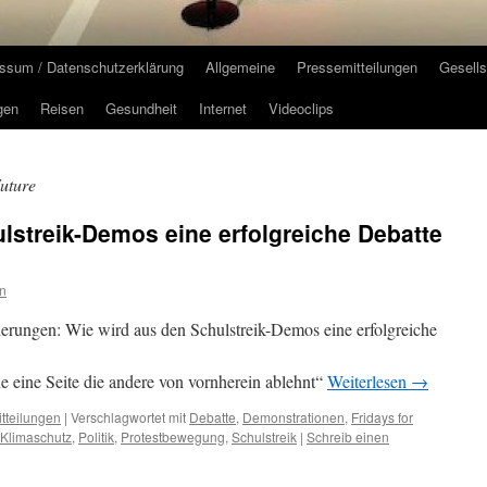
ssum / Datenschutzerklärung
Allgemeine
Pressemitteilungen
Gesells
gen
Reisen
Gesundheit
Internet
Videoclips
Future
lstreik-Demos eine erfolgreiche Debatte
n
erungen: Wie wird aus den Schulstreik-Demos eine erfolgreiche
ie eine Seite die andere von vornherein ablehnt“
Weiterlesen
→
tteilungen
|
Verschlagwortet mit
Debatte
,
Demonstrationen
,
Fridays for
Klimaschutz
,
Politik
,
Protestbewegung
,
Schulstreik
|
Schreib einen