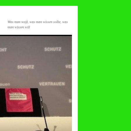
Was man weiß, was man wissen sollte, was
man wissen will