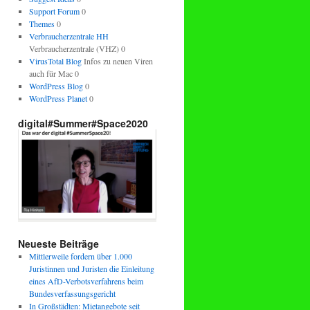
Support Forum
0
Themes
0
Verbraucherzentrale HH
Verbraucherzentrale (VHZ) 0
VirusTotal Blog
Infos zu neuen Viren
auch für Mac 0
WordPress Blog
0
WordPress Planet
0
digital#Summer#Space2020
Neueste Beiträge
Mittlerweile fordern über 1.000
Juristinnen und Juristen die Einleitung
eines AfD-Verbotsverfahrens beim
Bundesverfassungsgericht
In Großstädten: Mietangebote seit