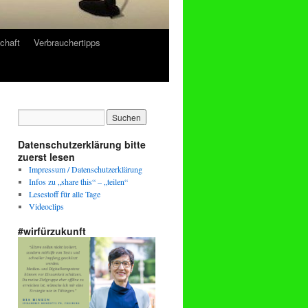
chaft
Verbrauchertipps
Datenschutzerklärung bitte
zuerst lesen
Impressum / Datenschutzerklärung
Infos zu „share this“ – „teilen“
Lesestoff für alle Tage
Videoclips
#wirfürzukunft