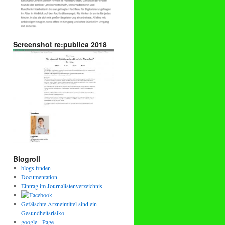
Screenshot re:publica 2018
Blogroll
blogs finden
Documentation
Eintrag im Journalistenverzeichnis
Gefälschte Arzneimittel sind ein
Gesundheitsrisiko
google+ Page