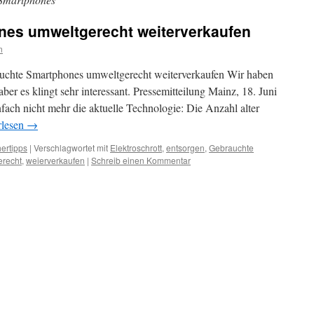
es umweltgerecht weiterverkaufen
n
auchte Smartphones umweltgerecht weiterverkaufen Wir haben
er es klingt sehr interessant. Pressemitteilung Mainz, 18. Juni
fach nicht mehr die aktuelle Technologie: Die Anzahl alter
rlesen
→
ertipps
|
Verschlagwortet mit
Elektroschrott
,
entsorgen
,
Gebrauchte
erecht
,
weierverkaufen
|
Schreib einen Kommentar