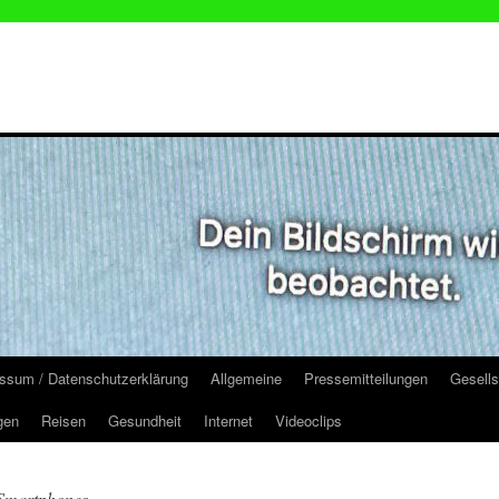
ssum / Datenschutzerklärung
Allgemeine
Pressemitteilungen
Gesells
gen
Reisen
Gesundheit
Internet
Videoclips
Smartphones