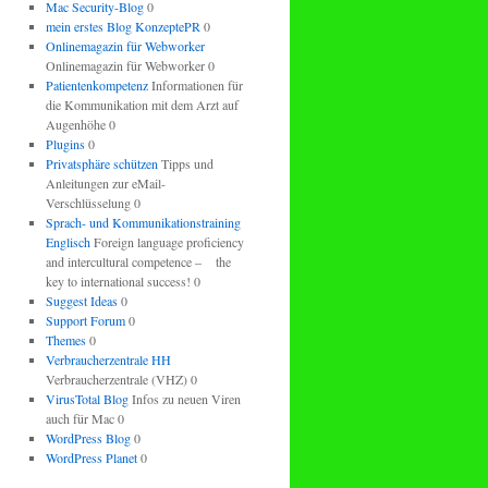
Mac Security-Blog
0
mein erstes Blog KonzeptePR
0
Onlinemagazin für Webworker
Onlinemagazin für Webworker 0
Patientenkompetenz
Informationen für
die Kommunikation mit dem Arzt auf
Augenhöhe 0
Plugins
0
Privatsphäre schützen
Tipps und
Anleitungen zur eMail-
Verschlüsselung 0
Sprach- und Kommunikationstraining
Englisch
Foreign language proficiency
and intercultural competence – the
key to international success! 0
Suggest Ideas
0
Support Forum
0
Themes
0
Verbraucherzentrale HH
Verbraucherzentrale (VHZ) 0
VirusTotal Blog
Infos zu neuen Viren
auch für Mac 0
WordPress Blog
0
WordPress Planet
0