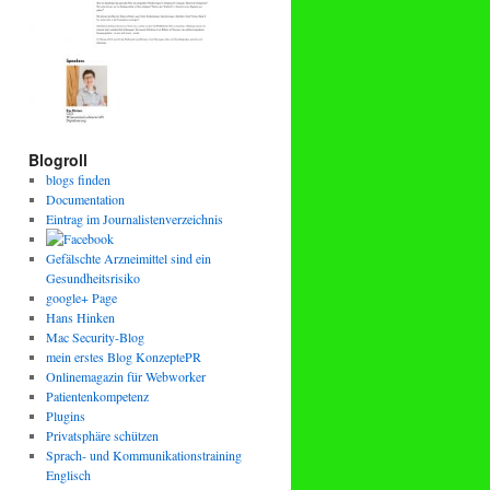
Blogroll
blogs finden
Documentation
Eintrag im Journalistenverzeichnis
Gefälschte Arzneimittel sind ein
Gesundheitsrisiko
google+ Page
Hans Hinken
Mac Security-Blog
mein erstes Blog KonzeptePR
Onlinemagazin für Webworker
Patientenkompetenz
Plugins
Privatsphäre schützen
Sprach- und Kommunikationstraining
Englisch