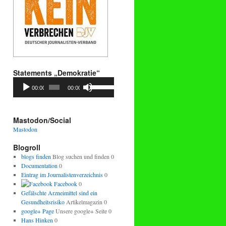
Statements „Demokratie“
Audio-
Pfeiltasten
00:00
00:00
Player
Hoch/Runter
benutzen,
um
die
Mastodon/Social
Lautstärke
Mastodon
zu
regeln.
Blogroll
blogs finden
Blog suchen und finden 0
Documentation
0
Eintrag im Journalistenverzeichnis
0
Facebook
0
Gefälschte Arzneimittel sind ein
Gesundheitsrisiko
Artikelmagazin 0
google+ Page
Unsere google+ Seite 0
Hans Hinken
0