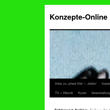
Konzepte-Online
Infos zu „share this“ – „teilen“
Impre
Zum
TV + Hörunk
Kunst
Veranstaltun
Inhalt
springen
Gebrauchte 