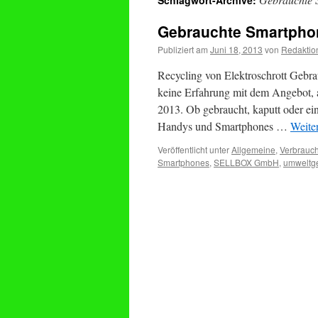
Schlagwort-Archive:
Gebrauchte Smartphon
Publiziert am
Juni 18, 2013
von
Redaktio
Recycling von Elektroschrott Gebr
keine Erfahrung mit dem Angebot, ab
2013. Ob gebraucht, kaputt oder ein
Handys und Smartphones …
Weite
Veröffentlicht unter
Allgemeine
,
Verbrauch
Smartphones
,
SELLBOX GmbH
,
umweltg