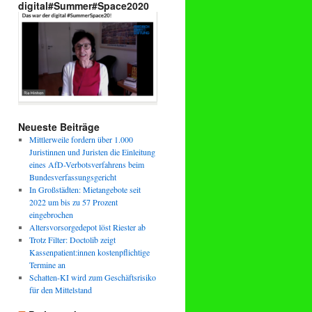
digital#Summer#Space2020
Neueste Beiträge
Mittlerweile fordern über 1.000
Juristinnen und Juristen die Einleitung
eines AfD-Verbotsverfahrens beim
Bundesverfassungsgericht
In Großstädten: Mietangebote seit
2022 um bis zu 57 Prozent
eingebrochen
Altersvorsorgedepot löst Riester ab
Trotz Filter: Doctolib zeigt
Kassenpatient:innen kostenpflichtige
Termine an
Schatten-KI wird zum Geschäftsrisiko
für den Mittelstand