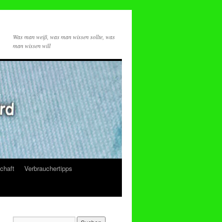
Was man weiß, was man wissen sollte, was
man wissen will
chaft
Verbrauchertipps