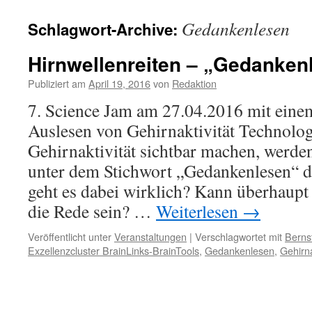
Gedankenlesen
Schlagwort-Archive:
Hirnwellenreiten – „Gedanken
Publiziert am
April 19, 2016
von
Redaktion
7. Science Jam am 27.04.2016 mit eine
Auslesen von Gehirnaktivität Technolog
Gehirnaktivität sichtbar machen, werde
unter dem Stichwort „Gedankenlesen“ d
geht es dabei wirklich? Kann überhaup
die Rede sein? …
Weiterlesen
→
Veröffentlicht unter
Veranstaltungen
|
Verschlagwortet mit
Berns
Exzellenzcluster BrainLinks-BrainTools
,
Gedankenlesen
,
Gehirna