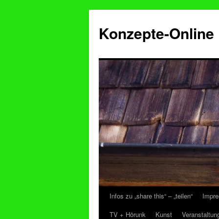
Konzepte-Online
Infos zu „share this“ – „teilen“
Impre
Zum
TV + Hörunk
Kunst
Veranstaltun
Inhalt