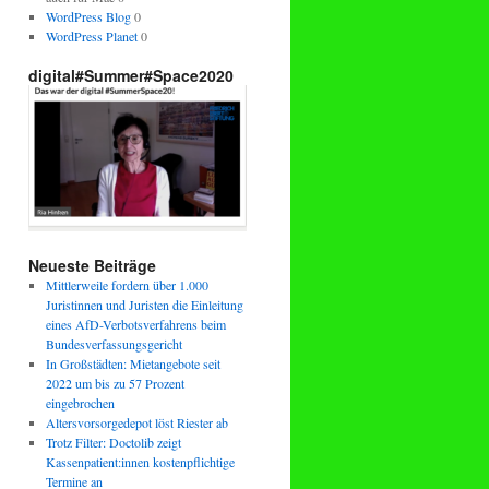
WordPress Blog
0
WordPress Planet
0
digital#Summer#Space2020
Neueste Beiträge
Mittlerweile fordern über 1.000
Juristinnen und Juristen die Einleitung
eines AfD-Verbotsverfahrens beim
Bundesverfassungsgericht
In Großstädten: Mietangebote seit
2022 um bis zu 57 Prozent
eingebrochen
Altersvorsorgedepot löst Riester ab
Trotz Filter: Doctolib zeigt
Kassenpatient:innen kostenpflichtige
Termine an