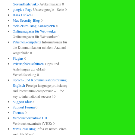
Gesundheitsrisiko
Artikelmagazin 0
google+ Page
Unsere google+ Seite 0
Hans Hinken
0
Mac Security-Blog
0
mein erstes Blog KonzeptePR
0
Onlinemagazin für Webworker
Onlinemagazin für Webworker 0
Patientenkompetenz
Informationen für
die Kommunikation mit dem Arzt auf
Augenhöhe 0
Plugins
0
Privatsphäre schützen
Tipps und
Anleitungen zur eMail-
Verschlüsselung 0
Sprach- und Kommunikationstraining
Englisch
Foreign language proficiency
and intercultural competence – the
key to international success! 0
Suggest Ideas
0
Support Forum
0
Themes
0
Verbraucherzentrale HH
Verbraucherzentrale (VHZ) 0
VirusTotal Blog
Infos zu neuen Viren
auch für Mac 0