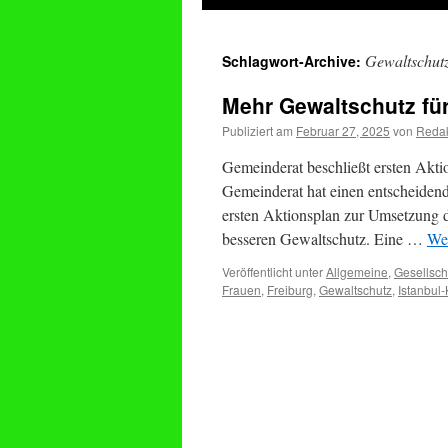
springen
Gewaltschut
Schlagwort-Archive:
Mehr Gewaltschutz fü
Publiziert am
Februar 27, 2025
von
Redak
Gemeinderat beschließt ersten Akti
Gemeinderat hat einen entscheiden
ersten Aktionsplan zur Umsetzung de
besseren Gewaltschutz. Eine …
Wei
Veröffentlicht unter
Allgemeine
,
Gesellsch
Frauen
,
Freiburg
,
Gewaltschutz
,
Istanbul