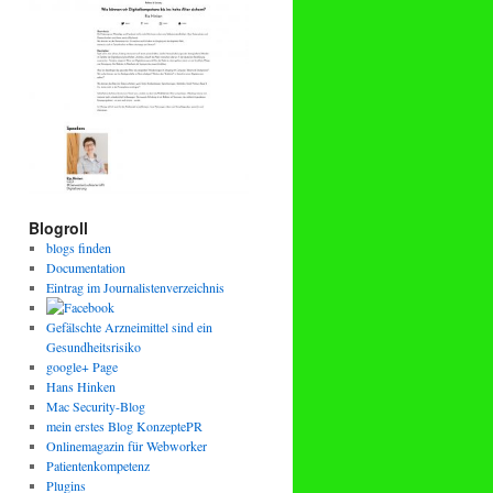
Blogroll
blogs finden
Documentation
Eintrag im Journalistenverzeichnis
Gefälschte Arzneimittel sind ein
Gesundheitsrisiko
google+ Page
Hans Hinken
Mac Security-Blog
mein erstes Blog KonzeptePR
Onlinemagazin für Webworker
Patientenkompetenz
Plugins