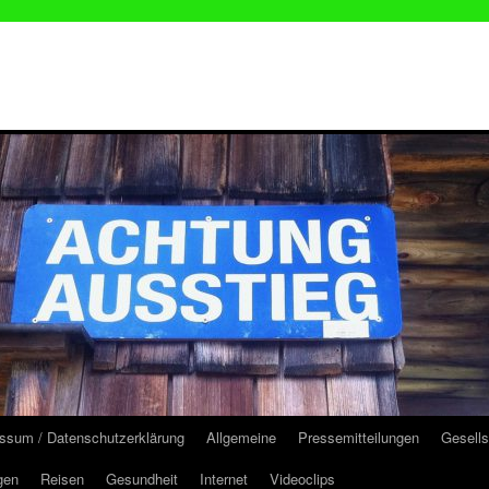
ssum / Datenschutzerklärung
Allgemeine
Pressemitteilungen
Gesells
gen
Reisen
Gesundheit
Internet
Videoclips