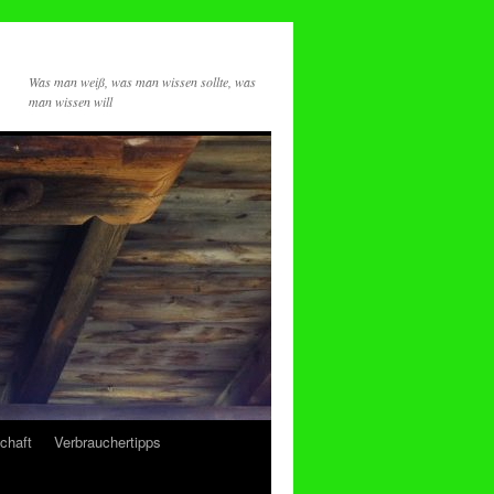
Was man weiß, was man wissen sollte, was
man wissen will
chaft
Verbrauchertipps