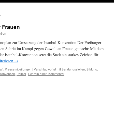
z
r Frauen
tion
onsplan zur Umsetzung der Istanbul-Konvention Der Freiburger
den Schritt im Kampf gegen Gewalt an Frauen gemacht: Mit dem
r Istanbul-Konvention setzt die Stadt ein starkes Zeichen für
terlesen
→
aft
,
Pressemitteilungen
|
Verschlagwortet mit
Beratungsstellen
,
Bildung
,
-Konvention
,
Polizei
|
Schreib einen Kommentar