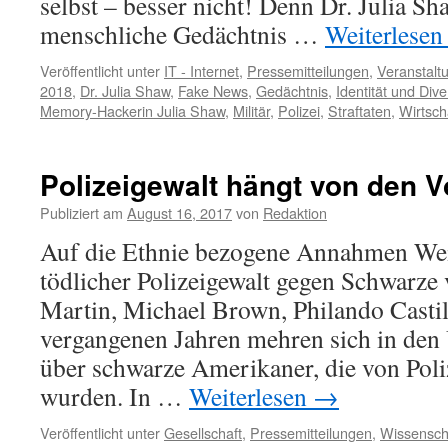
selbst – besser nicht! Denn Dr. Julia S
menschliche Gedächtnis …
Weiterlese
Veröffentlicht unter
IT - Internet
,
Pressemitteilungen
,
Veranstalt
2018
,
Dr. Julia Shaw
,
Fake News
,
Gedächtnis
,
Identität und Dive
Memory-Hackerin Julia Shaw
,
Militär
,
Polizei
,
Straftaten
,
Wirtsch
Polizeigewalt hängt von den V
Publiziert am
August 16, 2017
von
Redaktion
Auf die Ethnie bezogene Annahmen Wei
tödlicher Polizeigewalt gegen Schwarze
Martin, Michael Brown, Philando Castil
vergangenen Jahren mehren sich in den
über schwarze Amerikaner, die von Poli
wurden. In …
Weiterlesen
→
Veröffentlicht unter
Gesellschaft
,
Pressemitteilungen
,
Wissensch