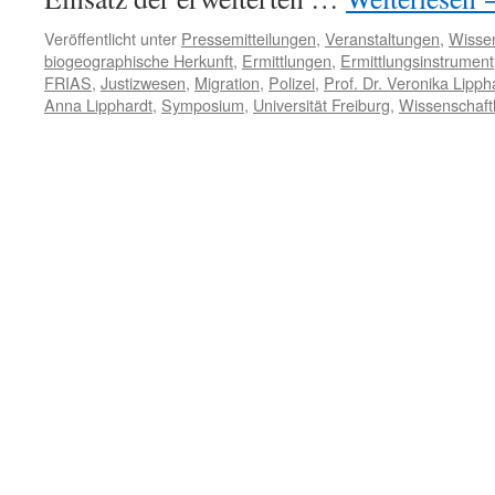
Veröffentlicht unter
Pressemitteilungen
,
Veranstaltungen
,
Wisse
biogeographische Herkunft
,
Ermittlungen
,
Ermittlungsinstrument
FRIAS
,
Justizwesen
,
Migration
,
Polizei
,
Prof. Dr. Veronika Lipph
Anna Lipphardt
,
Symposium
,
Universität Freiburg
,
Wissenschaft