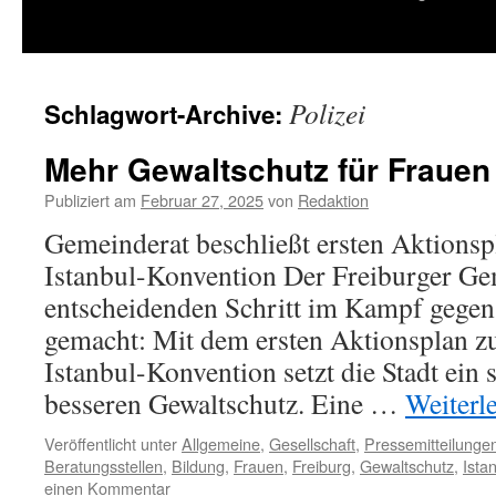
springen
Polizei
Schlagwort-Archive:
Mehr Gewaltschutz für Frauen
Publiziert am
Februar 27, 2025
von
Redaktion
Gemeinderat beschließt ersten Aktions
Istanbul-Konvention Der Freiburger Ge
entscheidenden Schritt im Kampf gegen
gemacht: Mit dem ersten Aktionsplan z
Istanbul-Konvention setzt die Stadt ein 
besseren Gewaltschutz. Eine …
Weiterl
Veröffentlicht unter
Allgemeine
,
Gesellschaft
,
Pressemitteilunge
Beratungsstellen
,
Bildung
,
Frauen
,
Freiburg
,
Gewaltschutz
,
Ista
einen Kommentar