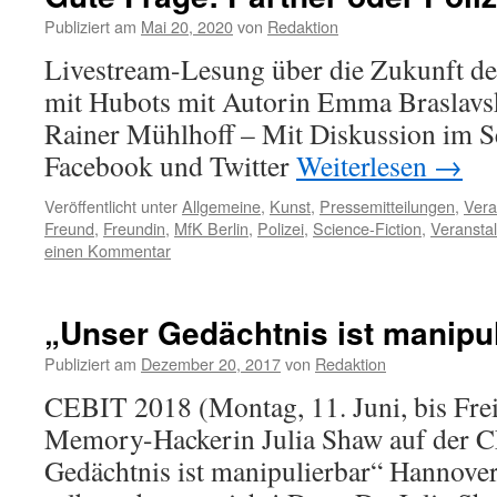
Publiziert am
Mai 20, 2020
von
Redaktion
Livestream-Lesung über die Zukunft 
mit Hubots mit Autorin Emma Braslavs
Rainer Mühlhoff – Mit Diskussion im S
Facebook und Twitter
Weiterlesen
→
Veröffentlicht unter
Allgemeine
,
Kunst
,
Pressemitteilungen
,
Vera
Freund
,
Freundin
,
MfK Berlin
,
Polizei
,
Science-Fiction
,
Veransta
einen Kommentar
„Unser Gedächtnis ist manipul
Publiziert am
Dezember 20, 2017
von
Redaktion
CEBIT 2018 (Montag, 11. Juni, bis Frei
Memory-Hackerin Julia Shaw auf der 
Gedächtnis ist manipulierbar“ Hannover.