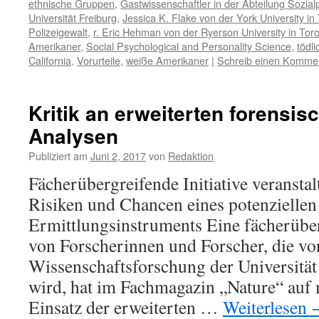
ethnische Gruppen
,
Gastwissenschaftler in der Abteilung Sozia
Universität Freiburg
,
Jessica K. Flake von der York University in
Polizeigewalt
,
r. Eric Hehman von der Ryerson University in To
Amerikaner
,
Social Psychological and Personality Science
,
tödli
California
,
Vorurteile
,
weiße Amerikaner
|
Schreib einen Komme
Kritik an erweiterten forensi
Analysen
Publiziert am
Juni 2, 2017
von
Redaktion
Fächerübergreifende Initiative veranst
Risiken und Chancen eines potenziellen
Ermittlungsinstruments Eine fächerüber
von Forscherinnen und Forscher, die von
Wissenschaftsforschung der Universität
wird, hat im Fachmagazin „Nature“ auf
Einsatz der erweiterten …
Weiterlesen