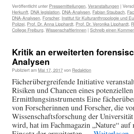
Veröffentlicht unter
Pressemitteilungen
,
Veranstaltungen
|
Versc
Herkunft
,
DNA legislation
,
DNA-Analysen
,
Fabian Staubach
,
Fac
DNA-Analysen
,
Forscher
,
Institut für Kulturanthropologie und 
Polizei
,
Prof. Dr. Anna Lipphardt
,
Prof. Dr. Veronika Lipphardt
,
R
College Freiburg
,
Wissenschaftlerinnen
|
Schreib einen Kommen
Kritik an erweiterten forensi
Analysen
Publiziert am
Mai 17, 2017
von
Redaktion
Fächerübergreifende Initiative veranst
Risiken und Chancen eines potenziellen
Ermittlungsinstruments Eine fächerüber
von Forscherinnen und Forscher, die von
Wissenschaftsforschung der Universität
wird, hat im Fachmagazin „Nature“ auf
Einsatz der erweiterten …
Weiterlesen