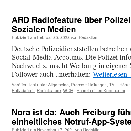
ARD Radiofeature über Polizei
Sozialen Medien
Publiziert am
Februar 25, 2022
von
Redaktion
Deutsche Polizeidienststellen betreiben
Social-Media-Accounts. Die Polizei info
Nachwuchs, macht Werbung in eigener S
Follower auch unterhalten:
Weiterlesen
Veröffentlicht unter
Allgemeine
,
Pressemitteilungen
,
TV + Hörun
Polizeiarbeit
,
Radiofeature
,
WDR
|
Schreib einen Kommentar
Nora ist da: Auch Freiburg fü
einheitliches Notruf-App-Syst
Publiziert am
November 17, 2021
von
Redaktion