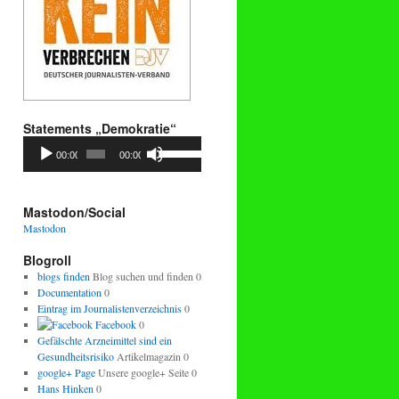
Statements „Demokratie“
Audio-
Pfeiltasten
00:00
00:00
Player
Hoch/Runter
benutzen,
um
die
Mastodon/Social
Lautstärke
Mastodon
zu
regeln.
Blogroll
blogs finden
Blog suchen und finden 0
Documentation
0
Eintrag im Journalistenverzeichnis
0
Facebook
0
Gefälschte Arzneimittel sind ein
Gesundheitsrisiko
Artikelmagazin 0
google+ Page
Unsere google+ Seite 0
Hans Hinken
0