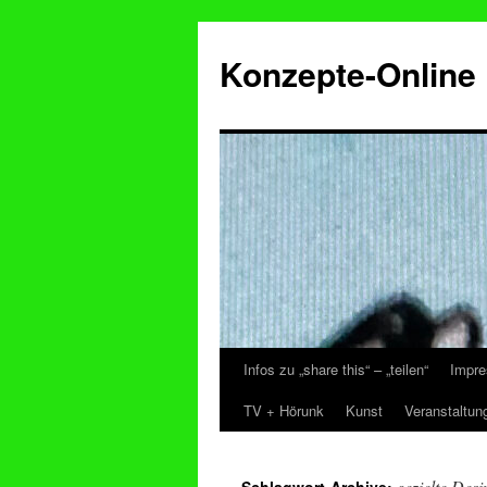
Konzepte-Online
Infos zu „share this“ – „teilen“
Impre
Zum
TV + Hörunk
Kunst
Veranstaltun
Inhalt
springen
gezielte Des