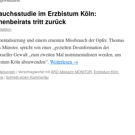
auchsstudie im Erzbistum Köln:
enbeirats tritt zurück
daktion
mentalisierung und einem erneuten Missbrauch der Opfer. Thomas
s Münster, spricht von einer „gezielten Desinformation der
sexueller Gewalt „zum zweiten Mal instrumentalisiert werden, um
bistum Köln abzuwenden”.
Weiterlesen
→
teilungen
|
Verschlagwortet mit
ARD-Magazin MONITOR
,
Erzbistum Köln
,
ie
|
Schreib einen Kommentar