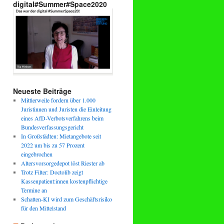
digital#Summer#Space2020
Neueste Beiträge
Mittlerweile fordern über 1.000
Juristinnen und Juristen die Einleitung
eines AfD-Verbotsverfahrens beim
Bundesverfassungsgericht
In Großstädten: Mietangebote seit
2022 um bis zu 57 Prozent
eingebrochen
Altersvorsorgedepot löst Riester ab
Trotz Filter: Doctolib zeigt
Kassenpatient:innen kostenpflichtige
Termine an
Schatten-KI wird zum Geschäftsrisiko
für den Mittelstand