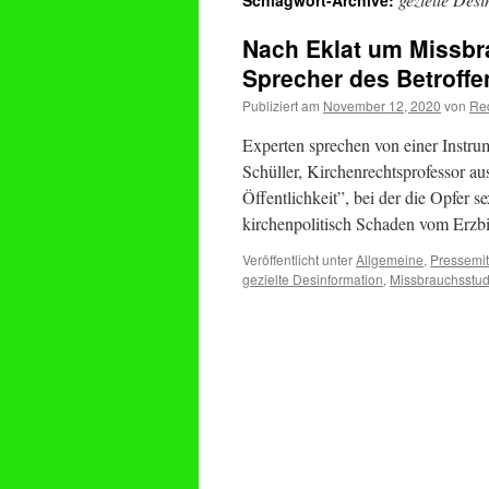
Schlagwort-Archive:
Nach Eklat um Missbr
Sprecher des Betroffen
Publiziert am
November 12, 2020
von
Re
Experten sprechen von einer Instru
Schüller, Kirchenrechtsprofessor au
Öffentlichkeit”, bei der die Opfer 
kirchenpolitisch Schaden vom Erz
Veröffentlicht unter
Allgemeine
,
Pressemit
gezielte Desinformation
,
Missbrauchsstud