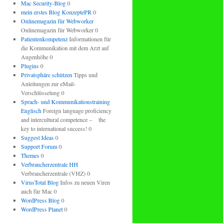
Mac Security-Blog
0
mein erstes Blog KonzeptePR
0
Onlinemagazin für Webworker
Onlinemagazin für Webworker 0
Patientenkompetenz
Informationen für
die Kommunikation mit dem Arzt auf
Augenhöhe 0
Plugins
0
Privatsphäre schützen
Tipps und
Anleitungen zur eMail-
Verschlüsselung 0
Sprach- und Kommunikationstraining
Englisch
Foreign language proficiency
and intercultural competence – the
key to international success! 0
Suggest Ideas
0
Support Forum
0
Themes
0
Verbraucherzentrale HH
Verbraucherzentrale (VHZ) 0
VirusTotal Blog
Infos zu neuen Viren
auch für Mac 0
WordPress Blog
0
WordPress Planet
0