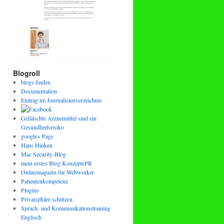
Blogroll
blogs finden
Documentation
Eintrag im Journalistenverzeichnis
Gefälschte Arzneimittel sind ein
Gesundheitsrisiko
google+ Page
Hans Hinken
Mac Security-Blog
mein erstes Blog KonzeptePR
Onlinemagazin für Webworker
Patientenkompetenz
Plugins
Privatsphäre schützen
Sprach- und Kommunikationstraining
Englisch