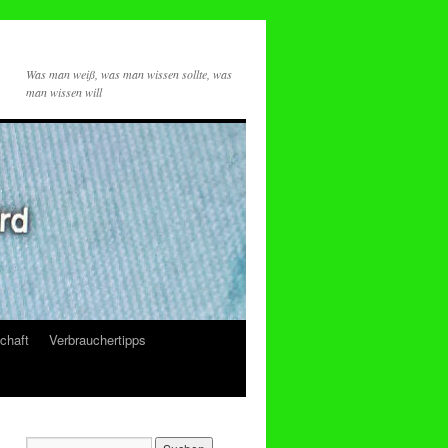
Was man weiß, was man wissen sollte, was
man wissen will
chaft
Verbrauchertipps