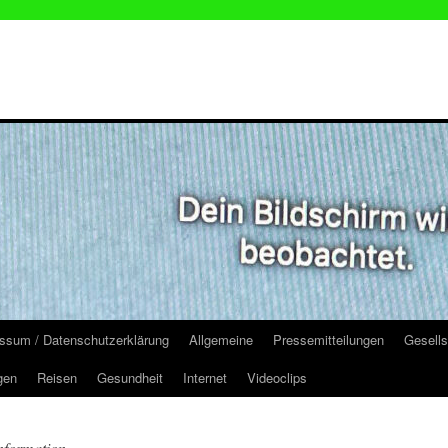
ssum / Datenschutzerklärung
Allgemeine
Pressemitteilungen
Gesells
gen
Reisen
Gesundheit
Internet
Videoclips
information