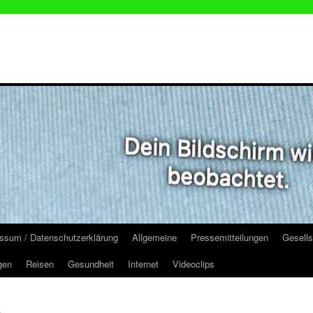
ssum / Datenschutzerklärung
Allgemeine
Pressemitteilungen
Gesells
gen
Reisen
Gesundheit
Internet
Videoclips