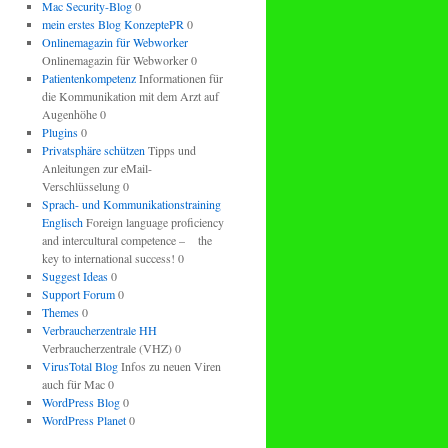
Mac Security-Blog
0
mein erstes Blog KonzeptePR
0
Onlinemagazin für Webworker
Onlinemagazin für Webworker 0
Patientenkompetenz
Informationen für
die Kommunikation mit dem Arzt auf
Augenhöhe 0
Plugins
0
Privatsphäre schützen
Tipps und
Anleitungen zur eMail-
Verschlüsselung 0
Sprach- und Kommunikationstraining
Englisch
Foreign language proficiency
and intercultural competence – the
key to international success! 0
Suggest Ideas
0
Support Forum
0
Themes
0
Verbraucherzentrale HH
Verbraucherzentrale (VHZ) 0
VirusTotal Blog
Infos zu neuen Viren
auch für Mac 0
WordPress Blog
0
WordPress Planet
0