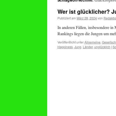
Schlagwort-Archive:
Wer ist glücklicher? J
Publiziert am
März 28, 2024
von
Redakti
In anderen Fällen, insbesondere in M
Rankings liegen die Jungen um mehr
Veröffentlicht unter
Allgemeine
,
Gesellsch
Happiness
,
Jung
,
Länder
,
unglücklich
|
Sc