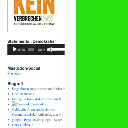
Statements „Demokratie“
Audio-
Pfeiltasten
00:00
00:00
Player
Hoch/Runter
benutzen,
um
die
Mastodon/Social
Lautstärke
Mastodon
zu
regeln.
Blogroll
blogs finden
Blog suchen und finden 0
Documentation
0
Eintrag im Journalistenverzeichnis
0
Facebook
0
Gefälschte Arzneimittel sind ein
Gesundheitsrisiko
Artikelmagazin 0
google+ Page
Unsere google+ Seite 0
Hans Hinken
0