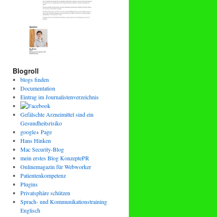
Blogroll
blogs finden
Documentation
Eintrag im Journalistenverzeichnis
Gefälschte Arzneimittel sind ein
Gesundheitsrisiko
google+ Page
Hans Hinken
Mac Security-Blog
mein erstes Blog KonzeptePR
Onlinemagazin für Webworker
Patientenkompetenz
Plugins
Privatsphäre schützen
Sprach- und Kommunikationstraining
Englisch