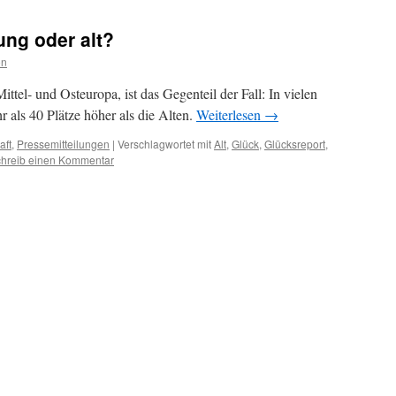
ung oder alt?
on
ittel- und Osteuropa, ist das Gegenteil der Fall: In vielen
 als 40 Plätze höher als die Alten.
Weiterlesen
→
aft
,
Pressemitteilungen
|
Verschlagwortet mit
Alt
,
Glück
,
Glücksreport
,
hreib einen Kommentar