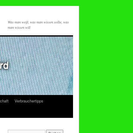
Was man weiß, was man wissen sollte, was
man wissen will
chaft
Verbrauchertipps