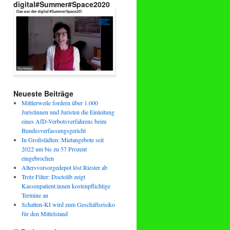
digital#Summer#Space2020
Neueste Beiträge
Mittlerweile fordern über 1.000
Juristinnen und Juristen die Einleitung
eines AfD-Verbotsverfahrens beim
Bundesverfassungsgericht
In Großstädten: Mietangebote seit
2022 um bis zu 57 Prozent
eingebrochen
Altersvorsorgedepot löst Riester ab
Trotz Filter: Doctolib zeigt
Kassenpatient:innen kostenpflichtige
Termine an
Schatten-KI wird zum Geschäftsrisiko
für den Mittelstand