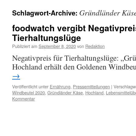
Gründländer Käs
Schlagwort-Archive:
foodwatch vergibt Negativprei
Tierhaltungslüge
Publiziert am
September 8, 2020
von
Redaktion
Negativpreis für Tierhaltungslüge: „Gr
Hochland erhält den Goldenen Windbe
→
Veröffentlicht unter
Ernährung
,
Pressemitteilungen
|
Verschlagwo
Windbeutel 2020
,
Gründländer Käse
,
Hochland
,
Lebensmittelü
Kommentar