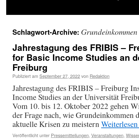
springen
Grundeinkommen
Schlagwort-Archive:
Jahrestagung des FRIBIS – Fre
for Basic Income Studies an d
Freiburg
Publiziert am
September 27, 2022
von
Redaktion
Jahrestagung des FRIBIS – Freiburg Inst
Income Studies an der Universität Freib
Vom 10. bis 12. Oktober 2022 gehen Wi
der Frage nach, wie Grundeinkommen d
aktuelle Krisen zu meistern
Weiterlese
Veröffentlicht unter
Pressemitteilungen
,
Veranstaltungen
,
Wisse