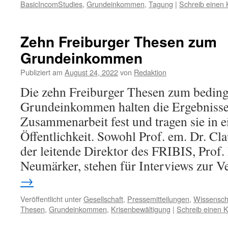
BasicIncomStudies
,
Grundeinkommen
,
Tagung
|
Schreib einen
Zehn Freiburger Thesen zum
Grundeinkommen
Publiziert am
August 24, 2022
von
Redaktion
Die zehn Freiburger Thesen zum bedin
Grundeinkommen halten die Ergebnisse
Zusammenarbeit fest und tragen sie in ei
Öffentlichkeit. Sowohl Prof. em. Dr. Cl
der leitende Direktor des FRIBIS, Prof.
Neumärker, stehen für Interviews zur 
→
Veröffentlicht unter
Gesellschaft
,
Pressemitteilungen
,
Wissensch
Thesen
,
Grundeinkommen
,
Krisenbewältigung
|
Schreib einen