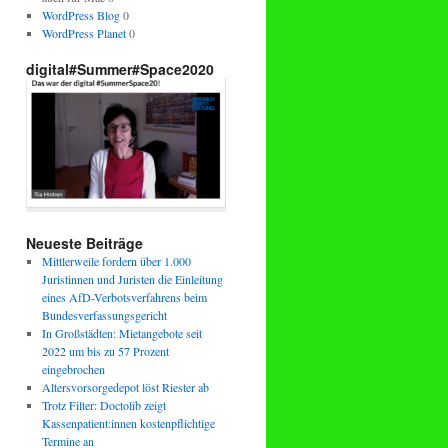
WordPress Blog
0
WordPress Planet
0
digital#Summer#Space2020
Neueste Beiträge
Mittlerweile fordern über 1.000
Juristinnen und Juristen die Einleitung
eines AfD-Verbotsverfahrens beim
Bundesverfassungsgericht
In Großstädten: Mietangebote seit
2022 um bis zu 57 Prozent
eingebrochen
Altersvorsorgedepot löst Riester ab
Trotz Filter: Doctolib zeigt
Kassenpatient:innen kostenpflichtige
Termine an