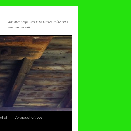
Was man weiß, was man wissen sollte, was
man wissen will
chaft
Verbrauchertipps