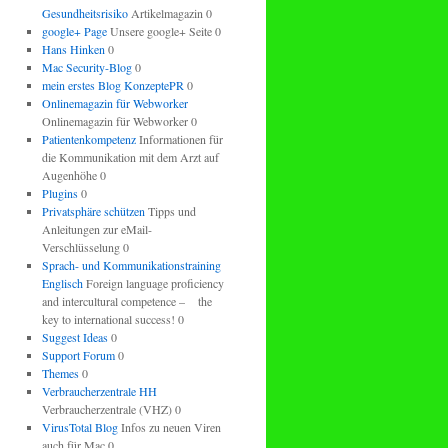
Gesundheitsrisiko
Artikelmagazin 0
google+ Page
Unsere google+ Seite 0
Hans Hinken
0
Mac Security-Blog
0
mein erstes Blog KonzeptePR
0
Onlinemagazin für Webworker
Onlinemagazin für Webworker 0
Patientenkompetenz
Informationen für
die Kommunikation mit dem Arzt auf
Augenhöhe 0
Plugins
0
Privatsphäre schützen
Tipps und
Anleitungen zur eMail-
Verschlüsselung 0
Sprach- und Kommunikationstraining
Englisch
Foreign language proficiency
and intercultural competence – the
key to international success! 0
Suggest Ideas
0
Support Forum
0
Themes
0
Verbraucherzentrale HH
Verbraucherzentrale (VHZ) 0
VirusTotal Blog
Infos zu neuen Viren
auch für Mac 0