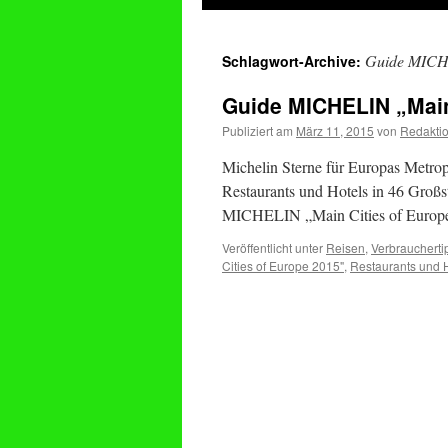
springen
Guide MICHE
Schlagwort-Archive:
Guide MICHELIN „Main
Publiziert am
März 11, 2015
von
Redakti
Michelin Sterne für Europas Metr
Restaurants und Hotels in 46 Groß
MICHELIN „Main Cities of Europe
Veröffentlicht unter
Reisen
,
Verbraucherti
Cities of Europe 2015"
,
Restaurants und 