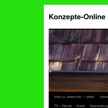
Konzepte-Online
Infos zu „share this“ – „teilen“
Impre
Zum
TV + Hörunk
Kunst
Veranstaltun
Inhalt