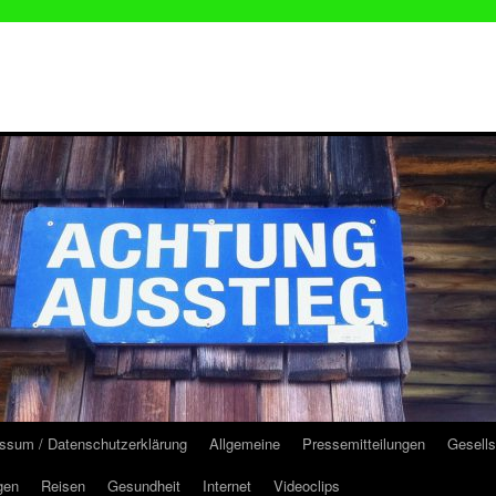
ssum / Datenschutzerklärung
Allgemeine
Pressemitteilungen
Gesells
gen
Reisen
Gesundheit
Internet
Videoclips