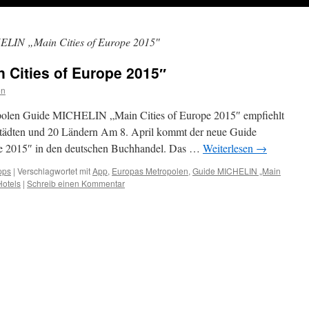
LIN „Main Cities of Europe 2015″
 Cities of Europe 2015″
on
opolen Guide MICHELIN „Main Cities of Europe 2015″ empfiehlt
städten und 20 Ländern Am 8. April kommt der neue Guide
 2015″ in den deutschen Buchhandel. Das …
Weiterlesen
→
pps
|
Verschlagwortet mit
App
,
Europas Metropolen
,
Guide MICHELIN „Main
Hotels
|
Schreib einen Kommentar