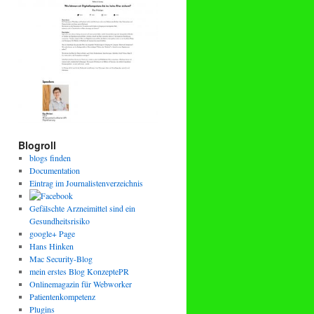
Blogroll
blogs finden
Documentation
Eintrag im Journalistenverzeichnis
Gefälschte Arzneimittel sind ein
Gesundheitsrisiko
google+ Page
Hans Hinken
Mac Security-Blog
mein erstes Blog KonzeptePR
Onlinemagazin für Webworker
Patientenkompetenz
Plugins