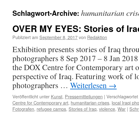
humanitarian cris
Schlagwort-Archive:
OVER MY EYES: Stories of Ira
Publiziert am
September 8, 2017
von
Redaktion
Exhibition presents stories of Iraq throu
photographers 8 Sep 2017 – 8 Jan 2018 
the DOX Centre for Contemporary art of
perspective of Iraq. Featuring work of lo
photographers …
Weiterlesen
→
Veröffentlicht unter
Kunst
,
Pressemitteilungen
|
Verschlagwortet
Centre for Contemporary art
,
humanitarian crises
,
local Iraqi p
Fotografen
,
refugee camps
,
Stories of Iraq
,
violence
,
War
|
Schr