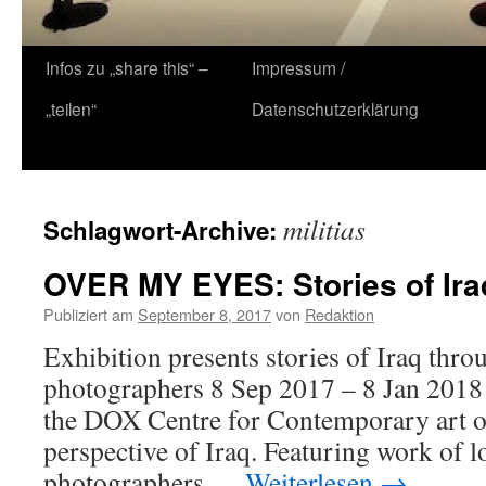
Zum
Infos zu „share this“ –
Impressum /
Inhalt
„teilen“
Datenschutzerklärung
springen
militias
Schlagwort-Archive:
OVER MY EYES: Stories of Ira
Publiziert am
September 8, 2017
von
Redaktion
Exhibition presents stories of Iraq throu
photographers 8 Sep 2017 – 8 Jan 2018 
the DOX Centre for Contemporary art of
perspective of Iraq. Featuring work of lo
photographers …
Weiterlesen
→