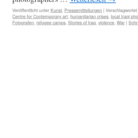
Veröffentlicht unter
Kunst
,
Pressemitteilungen
|
Verschlagwortet
Centre for Contemporary art
,
humanitarian crises
,
local Iraqi p
Fotografen
,
refugee camps
,
Stories of Iraq
,
violence
,
War
|
Schr