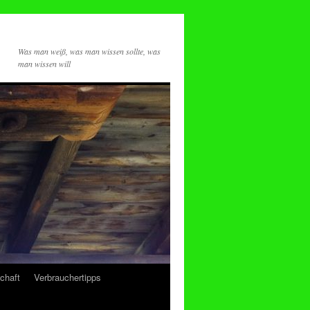
Was man weiß, was man wissen sollte, was
man wissen will
chaft
Verbrauchertipps