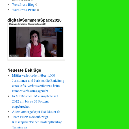
WordPress Blog
0
WordPress Planet
0
digital#Summer#Space2020
Neueste Beiträge
Mittlerweile fordern über 1.000
Juristinnen und Juristen die Einleitung
eines AfD-Verbotsverfahrens beim
Bundesverfassungsgericht
In Großstädten: Mietangebote seit
2022 um bis zu 57 Prozent
eingebrochen
Altersvorsorgedepot löst Riester ab
Trotz Filter: Doctolib zeigt
Kassenpatient:innen kostenpflichtige
Termine an