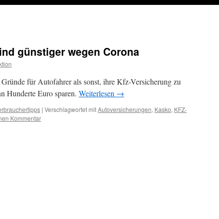
ind günstiger wegen Corona
tion
 Gründe für Autofahrer als sonst, ihre Kfz-Versicherung zu
ann Hunderte Euro sparen.
Weiterlesen
→
erbrauchertipps
|
Verschlagwortet mit
Autoversicherungen
,
Kasko
,
KFZ-
inen Kommentar