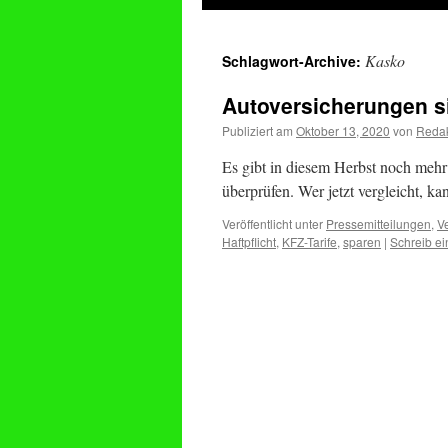
springen
Kasko
Schlagwort-Archive:
Autoversicherungen s
Publiziert am
Oktober 13, 2020
von
Redak
Es gibt in diesem Herbst noch mehr
überprüfen. Wer jetzt vergleicht, k
Veröffentlicht unter
Pressemitteilungen
,
V
Haftpflicht
,
KFZ-Tarife
,
sparen
|
Schreib e