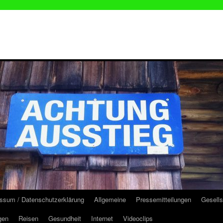
ssum / Datenschutzerklärung
Allgemeine
Pressemitteilungen
Gesells
gen
Reisen
Gesundheit
Internet
Videoclips