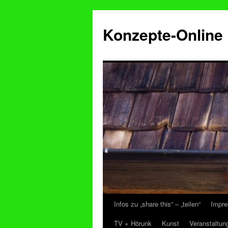
Konzepte-Online
Infos zu „share this“ – „teilen“
Impre
Zum
TV + Hörunk
Kunst
Veranstaltun
Inhalt