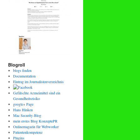
Blogroll
blogs finden
Documentation
Eintrag im Journalistenverzeichnis
Gefälschte Arzneimittel sind ein
Gesundheitsrisiko
google+ Page
Hans Hinken
Mac Security-Blog
mein erstes Blog KonzeptePR
Onlinemagazin für Webworker
Patientenkompetenz
Plugins