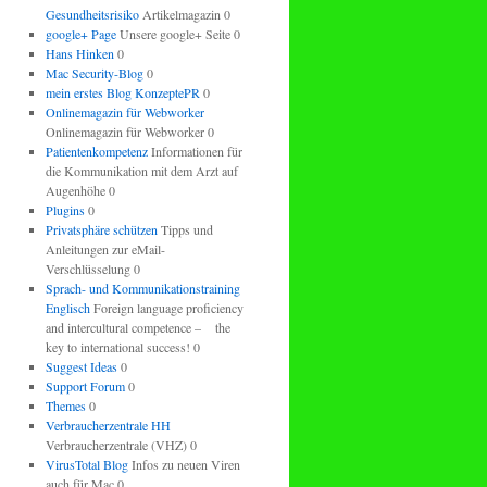
Gesundheitsrisiko
Artikelmagazin 0
google+ Page
Unsere google+ Seite 0
Hans Hinken
0
Mac Security-Blog
0
mein erstes Blog KonzeptePR
0
Onlinemagazin für Webworker
Onlinemagazin für Webworker 0
Patientenkompetenz
Informationen für
die Kommunikation mit dem Arzt auf
Augenhöhe 0
Plugins
0
Privatsphäre schützen
Tipps und
Anleitungen zur eMail-
Verschlüsselung 0
Sprach- und Kommunikationstraining
Englisch
Foreign language proficiency
and intercultural competence – the
key to international success! 0
Suggest Ideas
0
Support Forum
0
Themes
0
Verbraucherzentrale HH
Verbraucherzentrale (VHZ) 0
VirusTotal Blog
Infos zu neuen Viren
auch für Mac 0