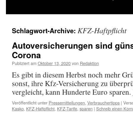
springen
KFZ-Haftpflicht
Schlagwort-Archive:
Autoversicherungen sind gün
Corona
Publiziert am
Oktober 13, 2020
von
Redaktion
Es gibt in diesem Herbst noch mehr Grü
sonst, ihre Kfz-Versicherung zu überprü
vergleicht, kann Hunderte Euro sparen.
Veröffentlicht unter
Pressemitteilungen
,
Verbrauchertipps
|
Versc
Kasko
,
KFZ-Haftpflicht
,
KFZ-Tarife
,
sparen
|
Schreib einen Kom