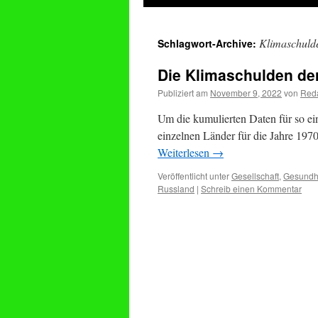
springen
Klimaschuld
Schlagwort-Archive:
Die Klimaschulden de
Publiziert am
November 9, 2022
von
Reda
Um die kumulierten Daten für so ei
einzelnen Länder für die Jahre 197
Weiterlesen
→
Veröffentlicht unter
Gesellschaft
,
Gesundh
Russland
|
Schreib einen Kommentar