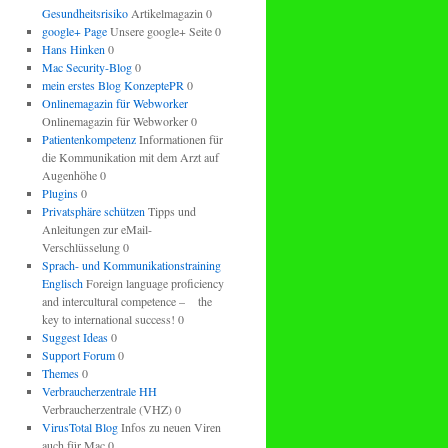
Gesundheitsrisiko
Artikelmagazin 0
google+ Page
Unsere google+ Seite 0
Hans Hinken
0
Mac Security-Blog
0
mein erstes Blog KonzeptePR
0
Onlinemagazin für Webworker
Onlinemagazin für Webworker 0
Patientenkompetenz
Informationen für
die Kommunikation mit dem Arzt auf
Augenhöhe 0
Plugins
0
Privatsphäre schützen
Tipps und
Anleitungen zur eMail-
Verschlüsselung 0
Sprach- und Kommunikationstraining
Englisch
Foreign language proficiency
and intercultural competence – the
key to international success! 0
Suggest Ideas
0
Support Forum
0
Themes
0
Verbraucherzentrale HH
Verbraucherzentrale (VHZ) 0
VirusTotal Blog
Infos zu neuen Viren
auch für Mac 0