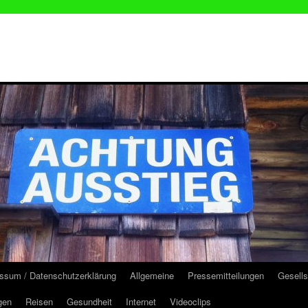
ssum / Datenschutzerklärung
Allgemeine
Pressemitteilungen
Gesells
gen
Reisen
Gesundheit
Internet
Videoclips