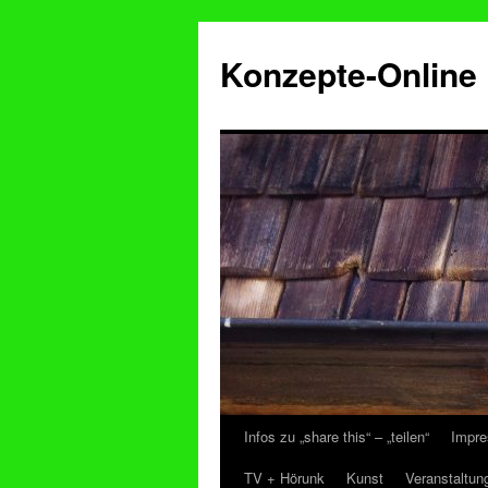
Konzepte-Online
Infos zu „share this“ – „teilen“
Impre
Zum
TV + Hörunk
Kunst
Veranstaltun
Inhalt