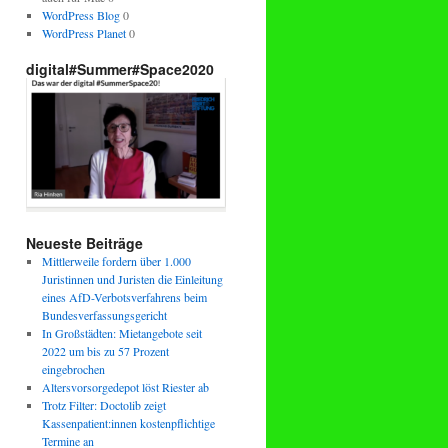
WordPress Blog
0
WordPress Planet
0
digital#Summer#Space2020
Neueste Beiträge
Mittlerweile fordern über 1.000
Juristinnen und Juristen die Einleitung
eines AfD-Verbotsverfahrens beim
Bundesverfassungsgericht
In Großstädten: Mietangebote seit
2022 um bis zu 57 Prozent
eingebrochen
Altersvorsorgedepot löst Riester ab
Trotz Filter: Doctolib zeigt
Kassenpatient:innen kostenpflichtige
Termine an