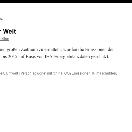
en
r Welt
ktion
nen großen Zeitraum zu ermitteln, wurden die Emissionen der
0 bis 2015 auf Basis von IEA-Energiebilanzdaten geschätzt.
eit
,
Umwelt
|
Verschlagwortet mit
China
,
CO2Emissionen
,
Klimaschulden
,