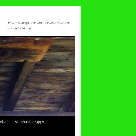
Was man weiß, was man wissen sollte, was
man wissen will
chaft
Verbrauchertipps