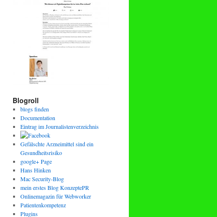
Blogroll
blogs finden
Documentation
Eintrag im Journalistenverzeichnis
Gefälschte Arzneimittel sind ein
Gesundheitsrisiko
google+ Page
Hans Hinken
Mac Security-Blog
mein erstes Blog KonzeptePR
Onlinemagazin für Webworker
Patientenkompetenz
Plugins