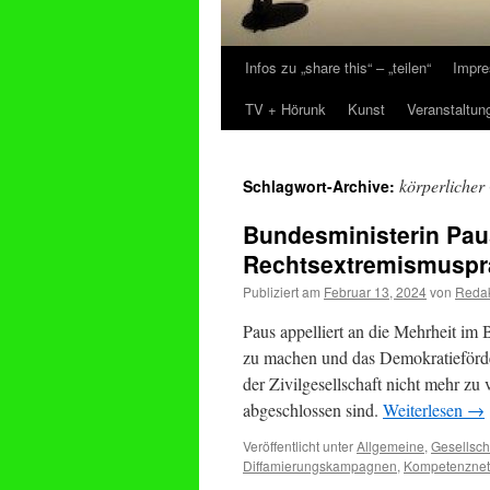
Infos zu „share this“ – „teilen“
Impre
Zum
TV + Hörunk
Kunst
Veranstaltun
Inhalt
springen
körperlicher
Schlagwort-Archive:
Bundesministerin Paus
Rechtsextremismuspr
Publiziert am
Februar 13, 2024
von
Redak
Paus appelliert an die Mehrheit im
zu machen und das Demokratieförder
der Zivilgesellschaft nicht mehr z
abgeschlossen sind.
Weiterlesen
→
Veröffentlicht unter
Allgemeine
,
Gesellsch
Diffamierungskampagnen
,
Kompetenznet