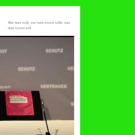
Was man weiß, was man wissen sollte, was
man wissen will