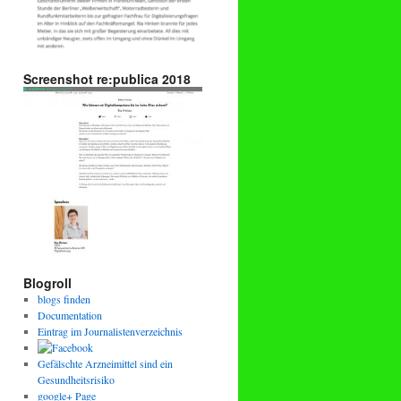
Screenshot re:publica 2018
Blogroll
blogs finden
Documentation
Eintrag im Journalistenverzeichnis
Gefälschte Arzneimittel sind ein
Gesundheitsrisiko
google+ Page