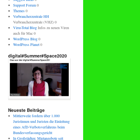
Support Forum
0
Themes
0
Verbraucherzentrale HH
Verbraucherzentrale (VHZ) 0
VirusTotal Blog
Infos zu neuen Viren
auch für Mac 0
WordPress Blog
0
WordPress Planet
0
digital#Summer#Space2020
Neueste Beiträge
Mittlerweile fordern über 1.000
Juristinnen und Juristen die Einleitung
eines AfD-Verbotsverfahrens beim
Bundesverfassungsgericht
In Großstädten: Mietangebote seit