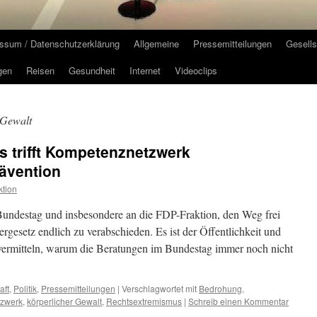
ssum / Datenschutzerklärung
Allgemeine
Pressemitteilungen
Gesells
gen
Reisen
Gesundheit
Internet
Videoclips
 Gewalt
 trifft Kompetenznetzwerk
ävention
tion
 Bundestag und insbesondere an die FDP-Fraktion, den Weg frei
gesetz endlich zu verabschieden. Es ist der Öffentlichkeit und
u vermitteln, warum die Beratungen im Bundestag immer noch nicht
aft
,
Politik
,
Pressemitteilungen
|
Verschlagwortet mit
Bedrohung
,
zwerk
,
körperlicher Gewalt
,
Rechtsextremismus
|
Schreib einen Kommentar