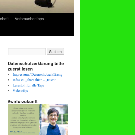
chaft
Verbrauchertipps
Datenschutzerklärung bitte
zuerst lesen
Impressum / Datenschutzerklärung
Infos zu „share this“ – „teilen“
Lesestoff für alle Tage
Videoclips
#wirfürzukunft