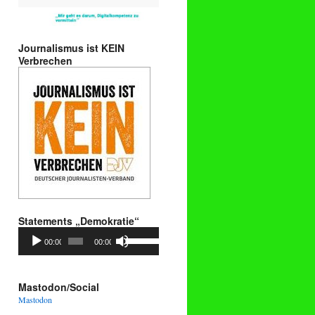
Journalismus ist KEIN
Verbrechen
Statements „Demokratie“
Audio-
Pfeiltasten
00:00
00:00
Player
Hoch/Runter
benutzen,
um
die
Mastodon/Social
Lautstärke
Mastodon
zu