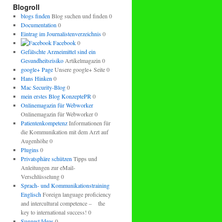
regeln.
Blogroll
blogs finden
Blog suchen und finden 0
Documentation
0
Eintrag im Journalistenverzeichnis
0
Facebook
0
Gefälschte Arzneimittel sind ein
Gesundheitsrisiko
Artikelmagazin 0
google+ Page
Unsere google+ Seite 0
Hans Hinken
0
Mac Security-Blog
0
mein erstes Blog KonzeptePR
0
Onlinemagazin für Webworker
Onlinemagazin für Webworker 0
Patientenkompetenz
Informationen für
die Kommunikation mit dem Arzt auf
Augenhöhe 0
Plugins
0
Privatsphäre schützen
Tipps und
Anleitungen zur eMail-
Verschlüsselung 0
Sprach- und Kommunikationstraining
Englisch
Foreign language proficiency
and intercultural competence – the
key to international success! 0
Suggest Ideas
0