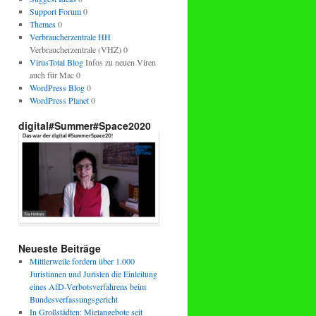
Support Forum
0
Themes
0
Verbraucherzentrale HH
Verbraucherzentrale (VHZ) 0
VirusTotal Blog
Infos zu neuen Viren
auch für Mac 0
WordPress Blog
0
WordPress Planet
0
digital#Summer#Space2020
Neueste Beiträge
Mittlerweile fordern über 1.000
Juristinnen und Juristen die Einleitung
eines AfD-Verbotsverfahrens beim
Bundesverfassungsgericht
In Großstädten: Mietangebote seit