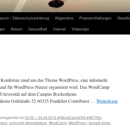
ssum / Datenschutzerklärung
Allgemeine
Pressemitteilungen
Gesells
gen
Reisen
Gesundheit
Internet
Videoclips
onferenz rund um das Thema WordPress, eine informelle
 und für WordPress-Nutzer organisiert wird. Das WordCamp
e-Universität auf dem Campus Bockenheim
nheim Gräfstraße 52 60325 Frankfurt Contributor …
Weiterlesen
chlagwortet mit
02.09. – 04.09.2016 @WordCampFRA #WCFRA
,
erenz
,
ommunity-Veranstaltung
,
WordCamp
,
WordPress
|
Schreib einen