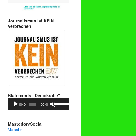
Journalismus ist KEIN
Verbrechen
Statements „Demokratie“
Audio-
Pfeiltasten
00:00
00:00
Player
Hoch/Runter
benutzen,
um
die
Mastodon/Social
Lautstärke
Mastodon
zu