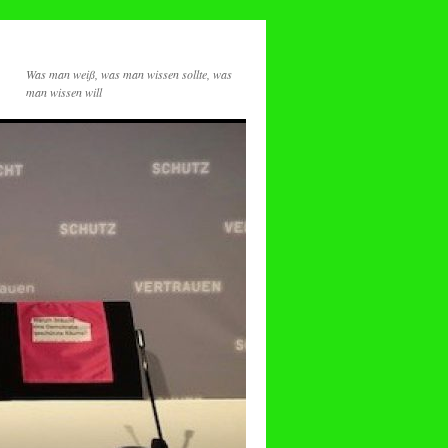
Was man weiß, was man wissen sollte, was
man wissen will