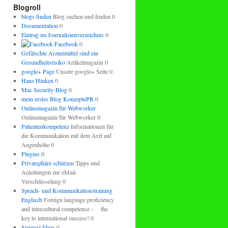
regeln.
Blogroll
blogs finden
Blog suchen und finden 0
Documentation
0
Eintrag im Journalistenverzeichnis
0
Facebook
0
Gefälschte Arzneimittel sind ein
Gesundheitsrisiko
Artikelmagazin 0
google+ Page
Unsere google+ Seite 0
Hans Hinken
0
Mac Security-Blog
0
mein erstes Blog KonzeptePR
0
Onlinemagazin für Webworker
Onlinemagazin für Webworker 0
Patientenkompetenz
Informationen für
die Kommunikation mit dem Arzt auf
Augenhöhe 0
Plugins
0
Privatsphäre schützen
Tipps und
Anleitungen zur eMail-
Verschlüsselung 0
Sprach- und Kommunikationstraining
Englisch
Foreign language proficiency
and intercultural competence – the
key to international success! 0
Suggest Ideas
0