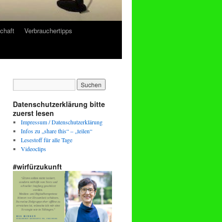
chaft
Verbrauchertipps
Datenschutzerklärung bitte
zuerst lesen
Impressum / Datenschutzerklärung
Infos zu „share this“ – „teilen“
Lesestoff für alle Tage
Videoclips
#wirfürzukunft