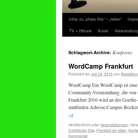
Infos zu „share this“ – „teilen“
Impre
Zum
TV + Hörunk
Kunst
Veranstaltun
Inhalt
springen
Konferenz
Schlagwort-Archive:
WordCamp Frankfurt
Publiziert am
Juli 24, 2016
von
Redaktion
WordCamp Ein WordCamp ist eine K
Community-Veranstaltung, die von
Frankfurt 2016 wird an der Goeth
stattfinden.Adresse:Campus Bocke
→
Veröffentlicht unter
Veranstaltungen
|
Vers
Contributor Day
,
Frankfurt am Main
,
Konf
Kommentar