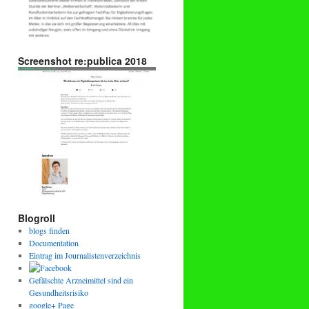
Screenshot re:publica 2018
Blogroll
blogs finden
Documentation
Eintrag im Journalistenverzeichnis
Gefälschte Arzneimittel sind ein
Gesundheitsrisiko
google+ Page