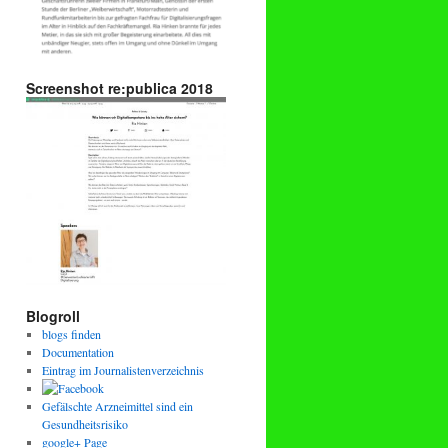
Screenshot re:publica 2018
Blogroll
blogs finden
Documentation
Eintrag im Journalistenverzeichnis
Gefälschte Arzneimittel sind ein
Gesundheitsrisiko
google+ Page