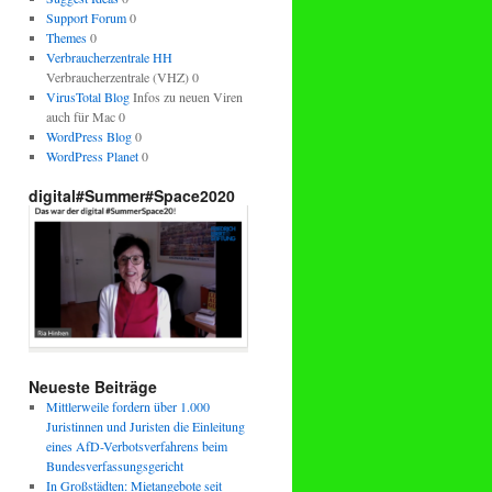
Support Forum
0
Themes
0
Verbraucherzentrale HH
Verbraucherzentrale (VHZ) 0
VirusTotal Blog
Infos zu neuen Viren
auch für Mac 0
WordPress Blog
0
WordPress Planet
0
digital#Summer#Space2020
Neueste Beiträge
Mittlerweile fordern über 1.000
Juristinnen und Juristen die Einleitung
eines AfD-Verbotsverfahrens beim
Bundesverfassungsgericht
In Großstädten: Mietangebote seit