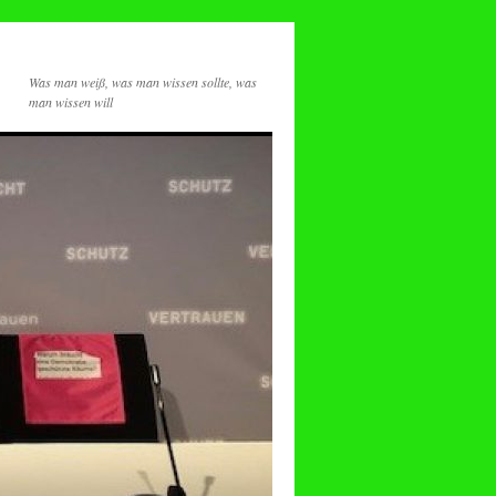
Was man weiß, was man wissen sollte, was
man wissen will