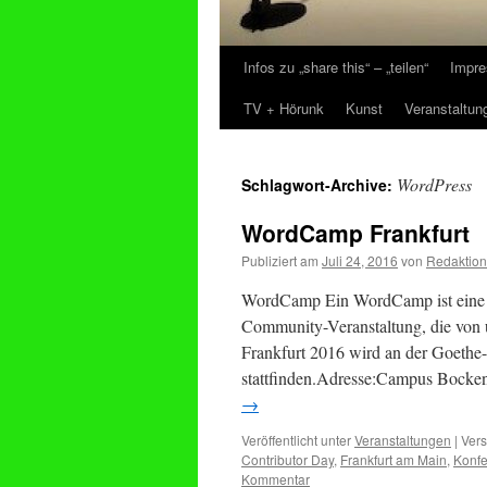
Infos zu „share this“ – „teilen“
Impre
Zum
TV + Hörunk
Kunst
Veranstaltun
Inhalt
springen
WordPress
Schlagwort-Archive:
WordCamp Frankfurt
Publiziert am
Juli 24, 2016
von
Redaktion
WordCamp Ein WordCamp ist eine K
Community-Veranstaltung, die von
Frankfurt 2016 wird an der Goeth
stattfinden.Adresse:Campus Bocke
→
Veröffentlicht unter
Veranstaltungen
|
Vers
Contributor Day
,
Frankfurt am Main
,
Konf
Kommentar