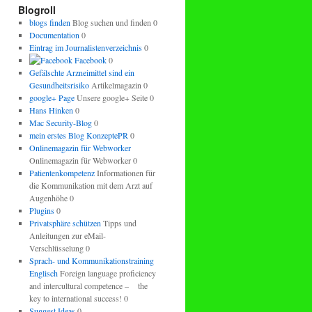
regeln.
Blogroll
blogs finden
Blog suchen und finden 0
Documentation
0
Eintrag im Journalistenverzeichnis
0
Facebook
0
Gefälschte Arzneimittel sind ein
Gesundheitsrisiko
Artikelmagazin 0
google+ Page
Unsere google+ Seite 0
Hans Hinken
0
Mac Security-Blog
0
mein erstes Blog KonzeptePR
0
Onlinemagazin für Webworker
Onlinemagazin für Webworker 0
Patientenkompetenz
Informationen für
die Kommunikation mit dem Arzt auf
Augenhöhe 0
Plugins
0
Privatsphäre schützen
Tipps und
Anleitungen zur eMail-
Verschlüsselung 0
Sprach- und Kommunikationstraining
Englisch
Foreign language proficiency
and intercultural competence – the
key to international success! 0
Suggest Ideas
0