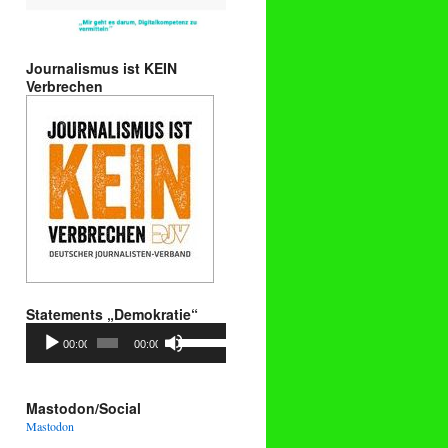
Journalismus ist KEIN
Verbrechen
Statements „Demokratie“
Audio-
Pfeiltasten
00:00
00:00
Player
Hoch/Runter
benutzen,
um
die
Mastodon/Social
Lautstärke
Mastodon
zu