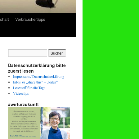
chaft
Verbrauchertipps
Datenschutzerklärung bitte
zuerst lesen
Impressum / Datenschutzerklärung
Infos zu „share this“ – „teilen“
Lesestoff für alle Tage
Videoclips
#wirfürzukunft