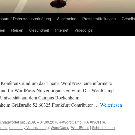
ssum / Datenschutzerklärung
Allgemeine
Pressemitteilungen
Gesells
gen
Reisen
Gesundheit
Internet
Videoclips
onferenz rund um das Thema WordPress, eine informelle
 und für WordPress-Nutzer organisiert wird. Das WordCamp
e-Universität auf dem Campus Bockenheim
nheim Gräfstraße 52 60325 Frankfurt Contributor …
Weiterlesen
chlagwortet mit
02.09. – 04.09.2016 @WordCampFRA #WCFRA
,
erenz
,
ommunity-Veranstaltung
,
WordCamp
,
WordPress
|
Schreib einen