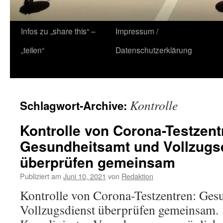
Zum
Infos zu „share this“ –
Impressum /
Inhalt
„teilen“
Datenschutzerklärung
springen
Kontrolle
Schlagwort-Archive:
Kontrolle von Corona-Testzent
Gesundheitsamt und Vollzugs
überprüfen gemeinsam
Publiziert am
Juni 10, 2021
von
Redaktion
Kontrolle von Corona-Testzentren: Ges
Vollzugsdienst überprüfen gemeinsam.