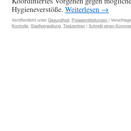
Koordiniertes Vorgehen gegen möglich
Hygieneverstöße.
Weiterlesen
→
Veröffentlicht unter
Gesundheit
,
Pressemitteilungen
|
Verschlagw
Kontrolle
,
Stadtverwaltung
,
Testzentren
|
Schreib einen Komme