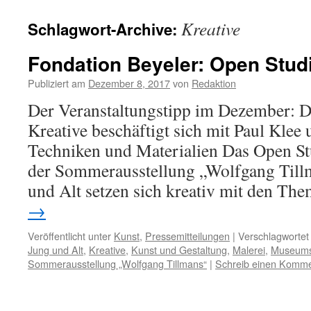
Kreative
Schlagwort-Archive:
Fondation Beyeler: Open Studi
Publiziert am
Dezember 8, 2017
von
Redaktion
Der Veranstaltungstipp im Dezember: D
Kreative beschäftigt sich mit Paul Klee
Techniken und Materialien Das Open S
der Sommerausstellung „Wolfgang Tillm
und Alt setzen sich kreativ mit den T
→
Veröffentlicht unter
Kunst
,
Pressemitteilungen
|
Verschlagwortet
Jung und Alt
,
Kreative
,
Kunst und Gestaltung
,
Malerei
,
Museum
Sommerausstellung „Wolfgang Tillmans“
|
Schreib einen Komme