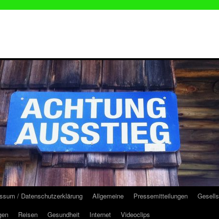
ssum / Datenschutzerklärung
Allgemeine
Pressemitteilungen
Gesells
gen
Reisen
Gesundheit
Internet
Videoclips