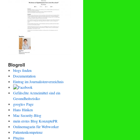
Blogroll
blogs finden
Documentation
Eintrag im Journalistenverzeichnis
Gefälschte Arzneimittel sind ein
Gesundheitsrisiko
google+ Page
Hans Hinken
Mac Security-Blog
mein erstes Blog KonzeptePR
Onlinemagazin für Webworker
Patientenkompetenz
Plugins