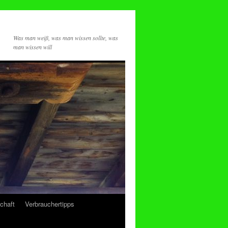
Was man weiß, was man wissen sollte, was
man wissen will
chaft
Verbrauchertipps