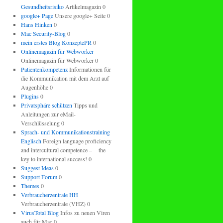
Gesundheitsrisiko
Artikelmagazin 0
google+ Page
Unsere google+ Seite 0
Hans Hinken
0
Mac Security-Blog
0
mein erstes Blog KonzeptePR
0
Onlinemagazin für Webworker
Onlinemagazin für Webworker 0
Patientenkompetenz
Informationen für
die Kommunikation mit dem Arzt auf
Augenhöhe 0
Plugins
0
Privatsphäre schützen
Tipps und
Anleitungen zur eMail-
Verschlüsselung 0
Sprach- und Kommunikationstraining
Englisch
Foreign language proficiency
and intercultural competence – the
key to international success! 0
Suggest Ideas
0
Support Forum
0
Themes
0
Verbraucherzentrale HH
Verbraucherzentrale (VHZ) 0
VirusTotal Blog
Infos zu neuen Viren
auch für Mac 0