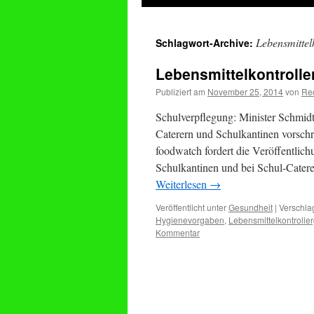
springen
Lebensmittel
Schlagwort-Archive:
Lebensmittelkontrolle
Publiziert am
November 25, 2014
von
Re
Schulverpflegung: Minister Schmidt
Caterern und Schulkantinen vorsch
foodwatch fordert die Veröffentlich
Schulkantinen und bei Schul-Cater
Weiterlesen
→
Veröffentlicht unter
Gesundheit
|
Verschla
Hygienevorgaben
,
Lebensmittelkontrolle
Kommentar