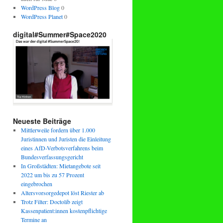
WordPress Blog
0
WordPress Planet
0
digital#Summer#Space2020
Neueste Beiträge
Mittlerweile fordern über 1.000
Juristinnen und Juristen die Einleitung
eines AfD-Verbotsverfahrens beim
Bundesverfassungsgericht
In Großstädten: Mietangebote seit
2022 um bis zu 57 Prozent
eingebrochen
Altersvorsorgedepot löst Riester ab
Trotz Filter: Doctolib zeigt
Kassenpatient:innen kostenpflichtige
Termine an