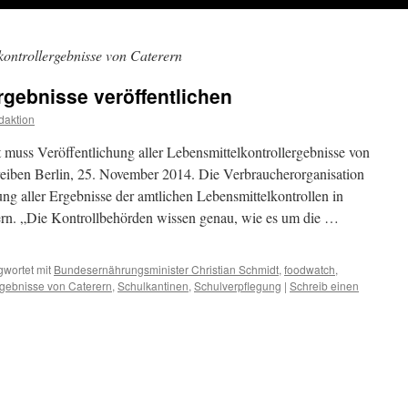
kontrollergebnisse von Caterern
rgebnisse veröffentlichen
daktion
 muss Veröffentlichung aller Lebensmittelkontrollergebnisse von
reiben Berlin, 25. November 2014. Die Verbraucherorganisation
ung aller Ergebnisse der amtlichen Lebensmittelkontrollen in
ern. „Die Kontrollbehörden wissen genau, wie es um die …
gwortet mit
Bundesernährungsminister Christian Schmidt
,
foodwatch
,
rgebnisse von Caterern
,
Schulkantinen
,
Schulverpflegung
|
Schreib einen