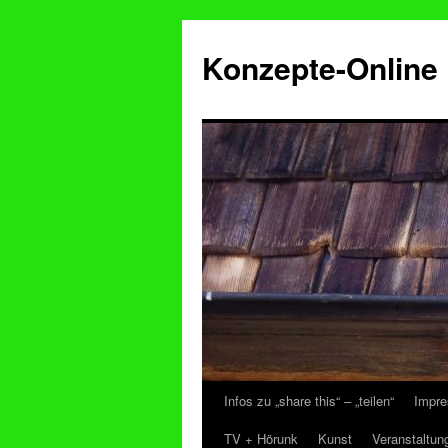
Konzepte-Online
Infos zu „share this“ – „teilen“
Impre
Zum
TV + Hörunk
Kunst
Veranstaltun
Inhalt