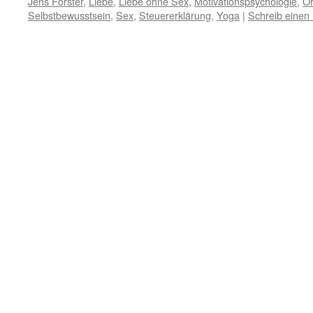
Jens Förster
,
Liebe
,
Liebe ohne Sex
,
Motivationspsychologie
,
Or
Selbstbewusstsein
,
Sex
,
Steuererklärung
,
Yoga
|
Schreib eine