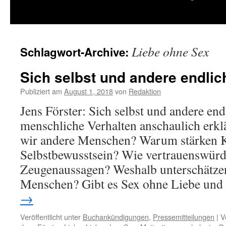
springen
Liebe ohne Sex
Schlagwort-Archive:
Sich selbst und andere endlic
Publiziert am
August 1, 2018
von
Redaktion
Jens Förster: Sich selbst und andere end
menschliche Verhalten anschaulich erkl
wir andere Menschen? Warum stärken 
Selbstbewusstsein? Wie vertrauenswürd
Zeugenaussagen? Weshalb unterschätze
Menschen? Gibt es Sex ohne Liebe un
→
Veröffentlicht unter
Buchankündigungen
,
Pressemitteilungen
|
V