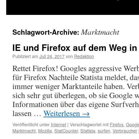
springen
Marktmacht
Schlagwort-Archive:
IE und Firefox auf dem Weg in
Publiziert am
Juli 24, 2017
von
Redaktion
Rettet Firefox! Googles aggressive Wer
für Firefox Nachteile Statista meldet, d
immer weniger Marktanteile haben. Verb
sich sehr gut überlegen, ob sie Google w
Informationen über das eigene Surfve
lassen …
Weiterlesen
→
Veröffentlicht unter
Internet
|
Verschlagwortet mit
Firefox
,
Googl
Marktmacht
,
Mozilla
,
StatCounter
,
Statista
,
surfen
,
Verbraucher