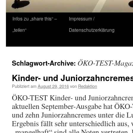
Zum
Infos zu „share this“ –
Impressum /
Inhalt
„teilen“
Datenschutzerklärung
springen
ÖKO-TEST-Magaz
Schlagwort-Archive:
Kinder- und Juniorzahncremes
Publiziert am
August 29, 2016
von
Redaktion
ÖKO-TEST Kinder- und Juniorzahncrem
aktuellen September-Ausgabe hat ÖKO
und zehn Juniorzahncremes unter die 
Ergebnis fällt sehr unterschiedlich aus, 
„mangelhaft“ sind alle Noten vertreten.