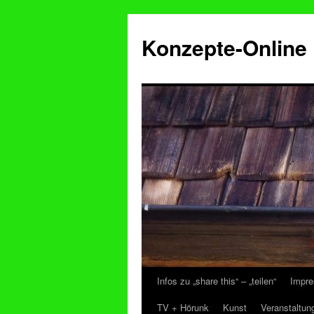
Konzepte-Online
Infos zu „share this“ – „teilen“
Impre
Zum
TV + Hörunk
Kunst
Veranstaltun
Inhalt