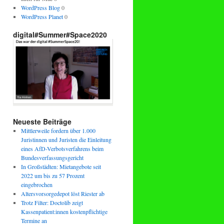
WordPress Blog
0
WordPress Planet
0
digital#Summer#Space2020
Neueste Beiträge
Mittlerweile fordern über 1.000
Juristinnen und Juristen die Einleitung
eines AfD-Verbotsverfahrens beim
Bundesverfassungsgericht
In Großstädten: Mietangebote seit
2022 um bis zu 57 Prozent
eingebrochen
Altersvorsorgedepot löst Riester ab
Trotz Filter: Doctolib zeigt
Kassenpatient:innen kostenpflichtige
Termine an