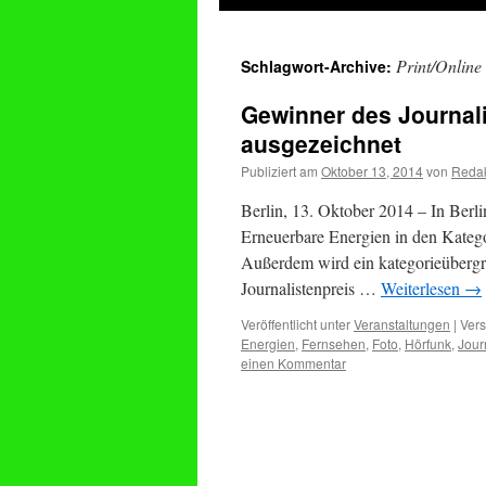
springen
Print/Online
Schlagwort-Archive:
Gewinner des Journali
ausgezeichnet
Publiziert am
Oktober 13, 2014
von
Redak
Berlin, 13. Oktober 2014 – In Berl
Erneuerbare Energien in den Katego
Außerdem wird ein kategorieübergrei
Journalistenpreis …
Weiterlesen
→
Veröffentlicht unter
Veranstaltungen
|
Vers
Energien
,
Fernsehen
,
Foto
,
Hörfunk
,
Jour
einen Kommentar