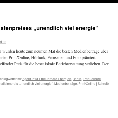
stenpreises „unendlich viel energie“
tion
in wurden heute zum neunten Mal die besten Medienbeiträge über
rien Print/Online, Hörfunk, Fernsehen und Foto prämiert.
fender Preis für die beste lokale Berichterstattung verliehen. Der
chlagwortet mit
Agentur für Erneuerbare Energien
,
Berlin
,
Erneuerbare
nalistenpreis „unendlich viel energie“
,
Medienbeiträge
,
Print/Online
|
Schreib