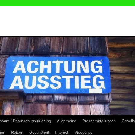
ssum / Datenschutzerklärung
Allgemeine
Pressemitteilungen
Gesells
gen
Reisen
Gesundheit
Internet
Videoclips