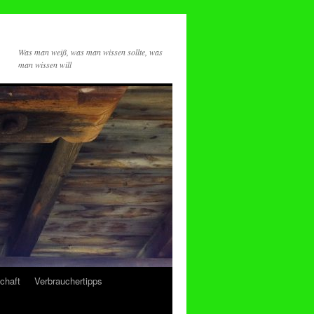
Was man weiß, was man wissen sollte, was
man wissen will
chaft
Verbrauchertipps