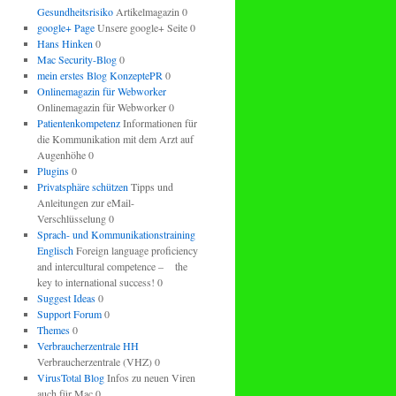
Gesundheitsrisiko
Artikelmagazin 0
google+ Page
Unsere google+ Seite 0
Hans Hinken
0
Mac Security-Blog
0
mein erstes Blog KonzeptePR
0
Onlinemagazin für Webworker
Onlinemagazin für Webworker 0
Patientenkompetenz
Informationen für
die Kommunikation mit dem Arzt auf
Augenhöhe 0
Plugins
0
Privatsphäre schützen
Tipps und
Anleitungen zur eMail-
Verschlüsselung 0
Sprach- und Kommunikationstraining
Englisch
Foreign language proficiency
and intercultural competence – the
key to international success! 0
Suggest Ideas
0
Support Forum
0
Themes
0
Verbraucherzentrale HH
Verbraucherzentrale (VHZ) 0
VirusTotal Blog
Infos zu neuen Viren
auch für Mac 0