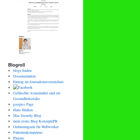
Blogroll
blogs finden
Documentation
Eintrag im Journalistenverzeichnis
Gefälschte Arzneimittel sind ein
Gesundheitsrisiko
google+ Page
Hans Hinken
Mac Security-Blog
mein erstes Blog KonzeptePR
Onlinemagazin für Webworker
Patientenkompetenz
Plugins