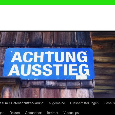
ssum / Datenschutzerklärung
Allgemeine
Pressemitteilungen
Gesells
gen
Reisen
Gesundheit
Internet
Videoclips