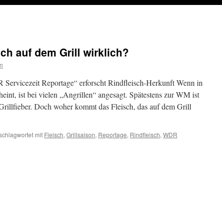
h auf dem Grill wirklich?
n
ervicezeit Reportage“ erforscht Rindfleisch-Herkunft Wenn in
eint, ist bei vielen „Angrillen“ angesagt. Spätestens zur WM ist
Grillfieber. Doch woher kommt das Fleisch, das auf dem Grill
schlagwortet mit
Fleisch
,
Grillsaison
,
Reportage
,
Rindfleisch
,
WDR