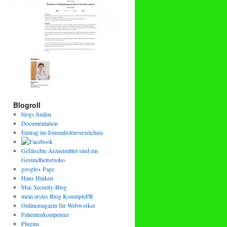
Blogroll
blogs finden
Documentation
Eintrag im Journalistenverzeichnis
Gefälschte Arzneimittel sind ein
Gesundheitsrisiko
google+ Page
Hans Hinken
Mac Security-Blog
mein erstes Blog KonzeptePR
Onlinemagazin für Webworker
Patientenkompetenz
Plugins