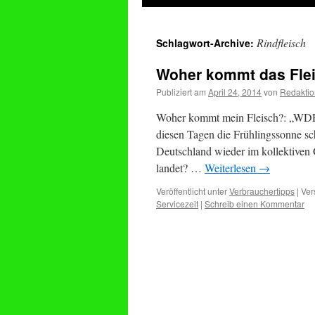
springen
Rindfleisch
Schlagwort-Archive:
Woher kommt das Fleic
Publiziert am
April 24, 2014
von
Redaktio
Woher kommt mein Fleisch?: „WDR S
diesen Tagen die Frühlingssonne sch
Deutschland wieder im kollektiven 
landet? …
Weiterlesen
→
Veröffentlicht unter
Verbrauchertipps
|
Ver
Servicezeit
|
Schreib einen Kommentar