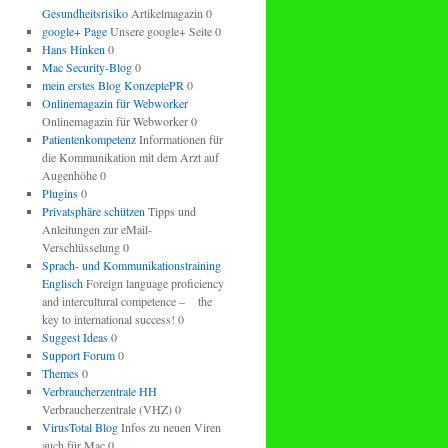
Gesundheitsrisiko
Artikelmagazin 0
google+ Page
Unsere google+ Seite 0
Hans Hinken
0
Mac Security-Blog
0
mein erstes Blog KonzeptePR
0
Onlinemagazin für Webworker
Onlinemagazin für Webworker 0
Patientenkompetenz
Informationen für
die Kommunikation mit dem Arzt auf
Augenhöhe 0
Plugins
0
Privatsphäre schützen
Tipps und
Anleitungen zur eMail-
Verschlüsselung 0
Sprach- und Kommunikationstraining
Englisch
Foreign language proficiency
and intercultural competence – the
key to international success! 0
Suggest Ideas
0
Support Forum
0
Themes
0
Verbraucherzentrale HH
Verbraucherzentrale (VHZ) 0
VirusTotal Blog
Infos zu neuen Viren
auch für Mac 0