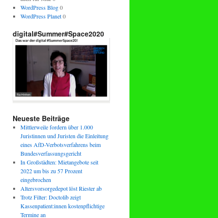
WordPress Blog
0
WordPress Planet
0
digital#Summer#Space2020
Neueste Beiträge
Mittlerweile fordern über 1.000
Juristinnen und Juristen die Einleitung
eines AfD-Verbotsverfahrens beim
Bundesverfassungsgericht
In Großstädten: Mietangebote seit
2022 um bis zu 57 Prozent
eingebrochen
Altersvorsorgedepot löst Riester ab
Trotz Filter: Doctolib zeigt
Kassenpatient:innen kostenpflichtige
Termine an