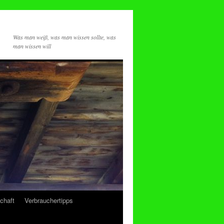
Was man weiß, was man wissen sollte, was
man wissen will
chaft
Verbrauchertipps