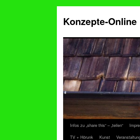
Konzepte-Online
Infos zu „share this“ – „teilen“
Impre
Zum
TV + Hörunk
Kunst
Veranstaltun
Inhalt