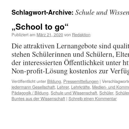
Schule und Wissen
Schlagwort-Archive:
„School to go“
Publiziert am
März 21, 2020
von
Redaktion
Die attraktiven Lernangebote sind quali
stehen Schülerinnen und Schülern, Elte
der interessierten Öffentlichkeit unter h
Non-profit-Lösung kostenlos zur Verf
Veröffentlicht unter
Bildung
,
Pressemitteilungen
|
Verschlagworte
jedermann Gesellschaft
,
Lehrer
,
Lehrkräfte
,
Medien- und Kommu
Pädagogik / Bildung
,
Schule und Wissenschaft
,
Schüler
,
Schüle
Buntes aus der Wissenschaft
|
Schreib einen Kommentar