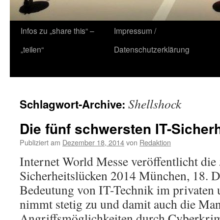
Zum
Infos zu „share this“ –
Impressum /
Inhalt
„teilen“
Datenschutzerklärung
springen
Shellshock
Schlagwort-Archive:
Die fünf schwersten IT-Sicher
Publiziert am
Dezember 18, 2014
von
Redaktion
Internet World Messe veröffentlicht die
Sicherheitslücken 2014 München, 18. 
Bedeutung von IT-Technik im privaten 
nimmt stetig zu und damit auch die Man
Angriffsmöglichkeiten durch Cyberkrimi