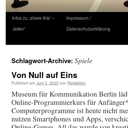
Zum
Infos zu „share this“ –
Impressum /
Inhalt
„teilen“
Datenschutzerklärung
springen
Spiele
Schlagwort-Archive:
Von Null auf Eins
Publiziert am
Juni 3, 2020
von
Redaktion
Museum für Kommunikation Berlin lädt
Online-Programmierkurs für Anfänger*
Computerprogramme ist heute nicht me
nutzen Smartphones und Apps, verschic
Online-Games. All das wurde von kreat