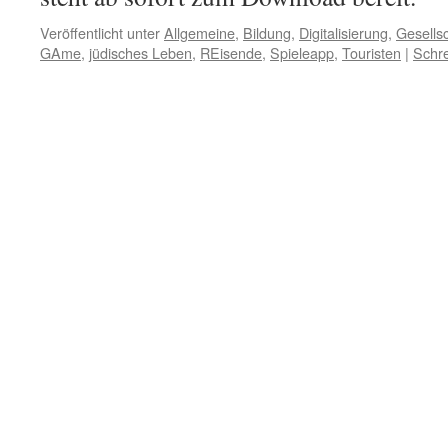
Veröffentlicht unter
Allgemeine
,
Bildung
,
Digitalisierung
,
Gesellsc
GAme
,
jüdisches Leben
,
REisende
,
Spieleapp
,
Touristen
|
Schr