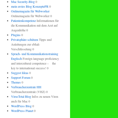
Mac Security-Blog
0
mein erstes Blog KonzeptePR
0
Onlinemagazin für Webworker
Onlinemagazin für Webworker 0
Patientenkompetenz
Informationen für
die Kommunikation mit dem Arzt auf
Augenhöhe 0
Plugins
0
Privatsphäre schützen
Tipps und
Anleitungen zur eMail-
Verschlüsselung 0
Sprach- und Kommunikationstraining
Englisch
Foreign language proficiency
and intercultural competence – the
key to international success! 0
Suggest Ideas
0
Support Forum
0
Themes
0
Verbraucherzentrale HH
Verbraucherzentrale (VHZ) 0
VirusTotal Blog
Infos zu neuen Viren
auch für Mac 0
WordPress Blog
0
WordPress Planet
0