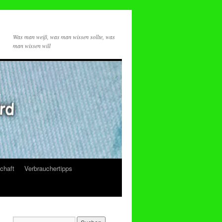
Was man weiß, was man wissen sollte, was
man wissen will
chaft
Verbrauchertipps