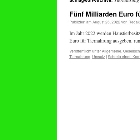
Schlagwort-Archive:
Fünf Milliarden Euro 
Publiziert am
August 26, 2022
von
Redak
Im Jahr 2022 werden Haustierbesitze
Euro für Tiernahrung ausgeben, run
Veröffentlicht unter
Allgemeine
,
Gesellsch
Tiernahrung
,
Umsatz
|
Schreib einen Ko