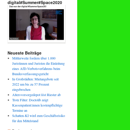
digital#Summer#Space2020
Neueste Beiträge
Mittlerweile fordern über 1.000
Juristinnen und Juristen die Einleitung
eines AfD-Verbotsverfahrens beim
Bundesverfassungsgericht
In Großstädten: Mietangebote seit
2022 um bis zu 57 Prozent
eingebrochen
Altersvorsorgedepot löst Riester ab
Trotz Filter: Doctolib zeigt
Kassenpatient:innen kostenpflichtige
Termine an
Schatten-KI wird zum Geschäftsrisiko
für den Mittelstand