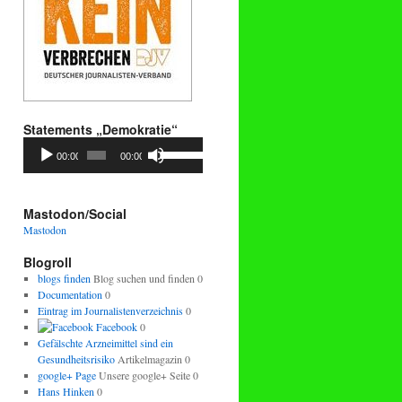
Statements „Demokratie“
Audio-
Pfeiltasten
00:00
00:00
Player
Hoch/Runter
benutzen,
um
die
Mastodon/Social
Lautstärke
Mastodon
zu
regeln.
Blogroll
blogs finden
Blog suchen und finden 0
Documentation
0
Eintrag im Journalistenverzeichnis
0
Facebook
0
Gefälschte Arzneimittel sind ein
Gesundheitsrisiko
Artikelmagazin 0
google+ Page
Unsere google+ Seite 0
Hans Hinken
0