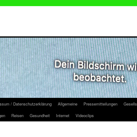
ssum / Datenschutzerklärung
Allgemeine
Pressemitteilungen
Gesells
gen
Reisen
Gesundheit
Internet
Videoclips