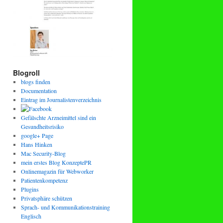
Blogroll
blogs finden
Documentation
Eintrag im Journalistenverzeichnis
Gefälschte Arzneimittel sind ein
Gesundheitsrisiko
google+ Page
Hans Hinken
Mac Security-Blog
mein erstes Blog KonzeptePR
Onlinemagazin für Webworker
Patientenkompetenz
Plugins
Privatsphäre schützen
Sprach- und Kommunikationstraining
Englisch