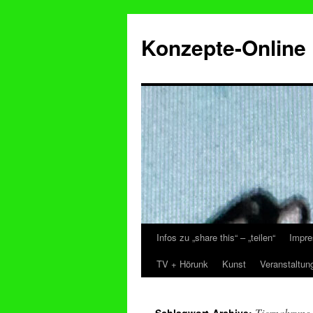
Konzepte-Online
Infos zu „share this“ – „teilen“
Impre
Zum
TV + Hörunk
Kunst
Veranstaltun
Inhalt
springen
Tiernahrung