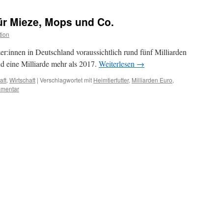
für Mieze, Mops und Co.
tion
r:innen in Deutschland voraussichtlich rund fünf Milliarden
d eine Milliarde mehr als 2017.
Weiterlesen
→
aft
,
Wirtschaft
|
Verschlagwortet mit
Heimtierfutter
,
Milliarden Euro
,
mmentar