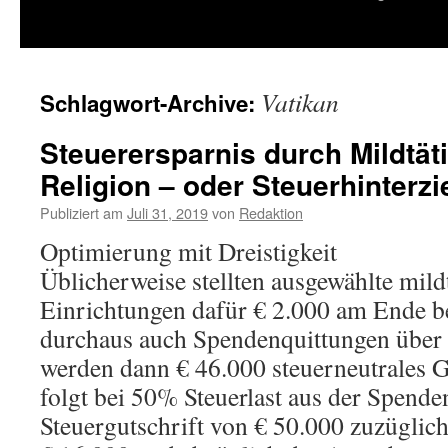
springen
Vatikan
Schlagwort-Archive:
Steuerersparnis durch Mildtäti
Religion – oder Steuerhinterz
Publiziert am
Juli 31, 2019
von
Redaktion
Optimierung mit Dreistigkeit
Üblicherweise stellten ausgewählte mildt
Einrichtungen dafür € 2.000 am Ende be
durchaus auch Spendenquittungen über 
werden dann € 46.000 steuerneutrales G
folgt bei 50% Steuerlast aus der Spenden
Steuergutschrift von € 50.000 zuzüglic