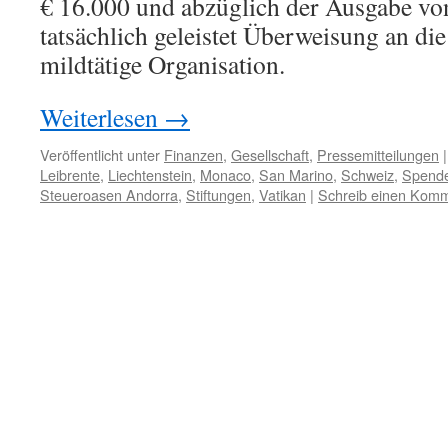
€ 16.000 und abzüglich der Ausgabe von
tatsächlich geleistet Überweisung an die
mildtätige Organisation.
Weiterlesen
→
Veröffentlicht unter
Finanzen
,
Gesellschaft
,
Pressemitteilungen
|
Leibrente
,
Liechtenstein
,
Monaco
,
San Marino
,
Schweiz
,
Spende
Steueroasen Andorra
,
Stiftungen
,
Vatikan
|
Schreib einen Kom