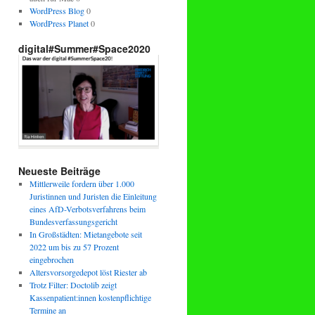
WordPress Blog
0
WordPress Planet
0
digital#Summer#Space2020
Neueste Beiträge
Mittlerweile fordern über 1.000
Juristinnen und Juristen die Einleitung
eines AfD-Verbotsverfahrens beim
Bundesverfassungsgericht
In Großstädten: Mietangebote seit
2022 um bis zu 57 Prozent
eingebrochen
Altersvorsorgedepot löst Riester ab
Trotz Filter: Doctolib zeigt
Kassenpatient:innen kostenpflichtige
Termine an