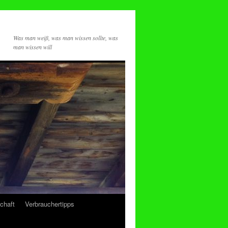
Was man weiß, was man wissen sollte, was
man wissen will
chaft
Verbrauchertipps