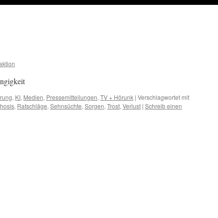
ktion
ngigkeit
erung
,
KI
,
Medien
,
Pressemitteilungen
,
TV + Hörunk
|
Verschlagwortet mit
hosis
,
Ratschläge
,
Sehnsüchte
,
Sorgen
,
Trost
,
Verlust
|
Schreib einen