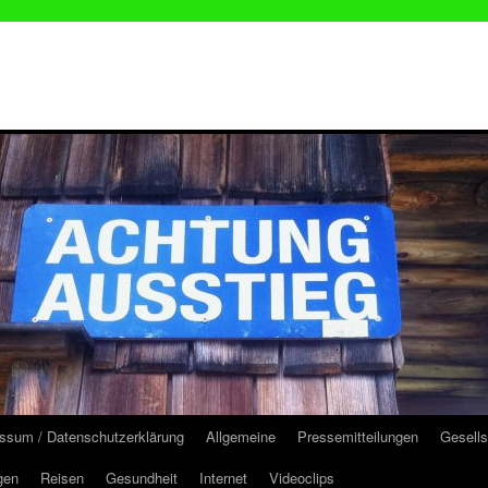
ssum / Datenschutzerklärung
Allgemeine
Pressemitteilungen
Gesells
gen
Reisen
Gesundheit
Internet
Videoclips