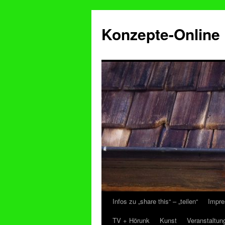
Konzepte-Online
Infos zu „share this“ – „teilen“
Impre
Zum
TV + Hörunk
Kunst
Veranstaltun
Inhalt