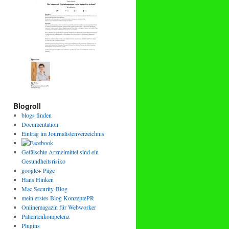
Blogroll
blogs finden
Documentation
Eintrag im Journalistenverzeichnis
Gefälschte Arzneimittel sind ein
Gesundheitsrisiko
google+ Page
Hans Hinken
Mac Security-Blog
mein erstes Blog KonzeptePR
Onlinemagazin für Webworker
Patientenkompetenz
Plugins