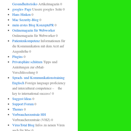
Gesundheitsrisiko
Artikelmagazin 0
google+ Page
Unsere google+ Seite 0
Hans Hinken
0
Mac Security-Blog
0
mein erstes Blog KonzeptePR
0
Onlinemagazin für Webworker
Onlinemagazin für Webworker 0
Patientenkompetenz
Informationen für
die Kommunikation mit dem Arzt auf
Augenhöhe 0
Plugins
0
Privatsphäre schützen
Tipps und
Anleitungen zur eMail-
Verschlüsselung 0
Sprach- und Kommunikationstraining
Englisch
Foreign language proficiency
and intercultural competence – the
key to international success! 0
Suggest Ideas
0
Support Forum
0
Themes
0
Verbraucherzentrale HH
Verbraucherzentrale (VHZ) 0
VirusTotal Blog
Infos zu neuen Viren
auch für Mac 0