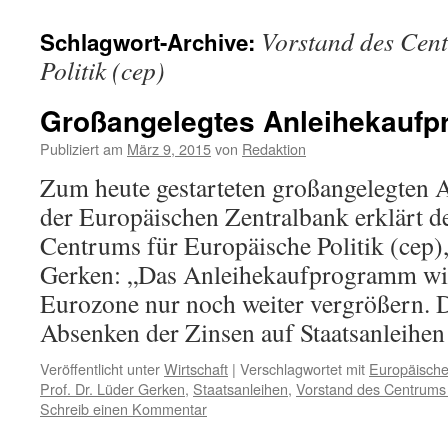
Vorstand des Cen
Schlagwort-Archive:
Politik (cep)
Großangelegtes Anleihekauf
Publiziert am
März 9, 2015
von
Redaktion
Zum heute gestarteten großangelegten
der Europäischen Zentralbank erklärt d
Centrums für Europäische Politik (cep),
Gerken: „Das Anleihekaufprogramm wir
Eurozone nur noch weiter vergrößern. 
Absenken der Zinsen auf Staatsanleih
Veröffentlicht unter
Wirtschaft
|
Verschlagwortet mit
Europäische
Prof. Dr. Lüder Gerken
,
Staatsanleihen
,
Vorstand des Centrums f
Schreib einen Kommentar