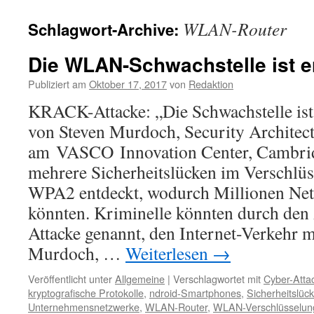
WLAN-Router
Schlagwort-Archive:
Die WLAN-Schwachstelle ist e
Publiziert am
Oktober 17, 2017
von
Redaktion
KRACK-Attacke: „Die Schwachstelle is
von Steven Murdoch, Security Architec
am VASCO Innovation Center, Cambrid
mehrere Sicherheitslücken im Verschlüs
WPA2 entdeckt, wodurch Millionen Netz
könnten. Kriminelle könnten durch de
Attacke genannt, den Internet-Verkehr m
Murdoch, …
Weiterlesen
→
Veröffentlicht unter
Allgemeine
|
Verschlagwortet mit
Cyber-Atta
kryptografische Protokolle
,
ndroid-Smartphones
,
Sicherheitslüc
Unternehmensnetzwerke
,
WLAN-Router
,
WLAN-Verschlüsselu